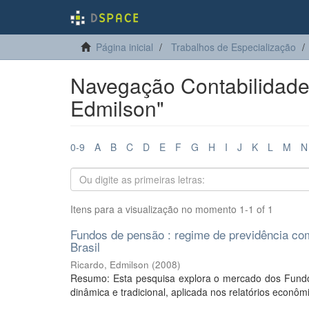
Página inicial
Trabalhos de Especialização
Navegação Contabilidade 
Edmilson"
0-9
A
B
C
D
E
F
G
H
I
J
K
L
M
N
Itens para a visualização no momento 1-1 of 1
Fundos de pensão : regime de previdência co
Brasil
Ricardo, Edmilson
(
2008
)
Resumo: Esta pesquisa explora o mercado dos Fundo
dinâmica e tradicional, aplicada nos relatórios econômi