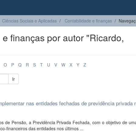
Ciências Sociais e Aplicadas
Contabilidade e finanças
Navegaçã
e finanças por autor "Ricardo,
O
P
Q
R
S
T
U
V
W
X
Y
Z
Ir
mplementar nas entidades fechadas de previdência privada 
s de Pensão, a Previdência Privada Fechada, com o objetivo de uma
co-financeiros das entidades nos últimos ...