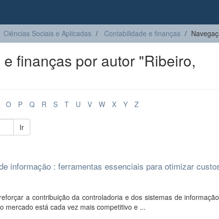
Ciências Sociais e Aplicadas
Contabilidade e finanças
Navegaçã
 finanças por autor "Ribeiro,
O
P
Q
R
S
T
U
V
W
X
Y
Z
Ir
de informação : ferramentas essenciais para otimizar custo
eforçar a contribuição da controladoria e dos sistemas de informaçã
 mercado está cada vez mais competitivo e ...