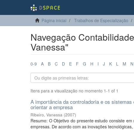
Página inicial
Trabalhos de Especialização
Navegação Contabilidade e
Vanessa"
0-9
A
B
C
D
E
F
G
H
I
J
K
L
M
N
Itens para a visualização no momento 1-1 of 1
A importância da controladoria e os sistemas 
orientar a empresa
Ribeiro, Vanessa
(
2007
)
Resumo: O Objetivo do presente estudo consiste em r
empresas. De acordo com as inovações tecnológicas, o