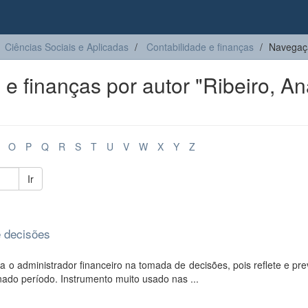
Ciências Sociais e Aplicadas
Contabilidade e finanças
Navegaçã
e finanças por autor "Ribeiro, A
O
P
Q
R
S
T
U
V
W
X
Y
Z
Ir
e decisões
 o administrador financeiro na tomada de decisões, pois reflete e pr
do período. Instrumento muito usado nas ...