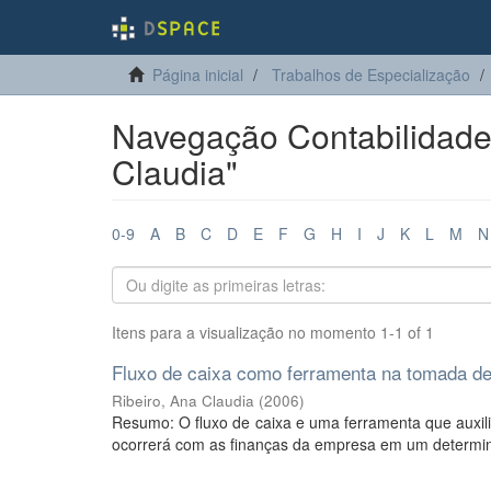
Página inicial
Trabalhos de Especialização
Navegação Contabilidade 
Claudia"
0-9
A
B
C
D
E
F
G
H
I
J
K
L
M
N
Itens para a visualização no momento 1-1 of 1
Fluxo de caixa como ferramenta na tomada d
Ribeiro, Ana Claudia
(
2006
)
Resumo: O fluxo de caixa e uma ferramenta que auxilia
ocorrerá com as finanças da empresa em um determina