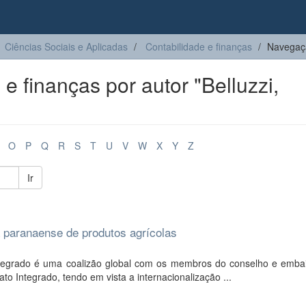
Ciências Sociais e Aplicadas
Contabilidade e finanças
Navegaçã
 finanças por autor "Belluzzi,
O
P
Q
R
S
T
U
V
W
X
Y
Z
Ir
a paranaense de produtos agrícolas
ntegrado é uma coalizão global com os membros do conselho e emba
 Integrado, tendo em vista a internacionalização ...