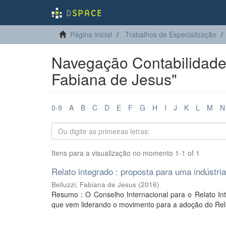
Página inicial
Trabalhos de Especialização
Navegação Contabilidade e
Fabiana de Jesus"
0-9
A
B
C
D
E
F
G
H
I
J
K
L
M
N
Itens para a visualização no momento 1-1 of 1
Relato integrado : proposta para uma indústri
Belluzzi, Fabiana de Jesus
(
2016
)
Resumo : O Conselho Internacional para o Relato I
que vem liderando o movimento para a adoção do Relato