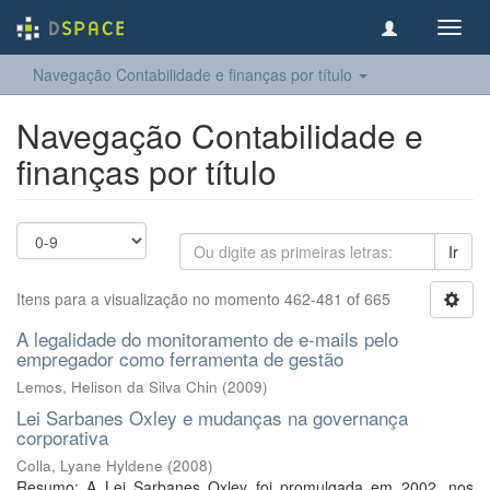
Toggl
navig
Navegação Contabilidade e finanças por título
Navegação Contabilidade e
finanças por título
Ir
Itens para a visualização no momento 462-481 of 665
A legalidade do monitoramento de e-mails pelo
empregador como ferramenta de gestão
Lemos, Helison da Silva Chin
(
2009
)
Lei Sarbanes Oxley e mudanças na governança
corporativa
Colla, Lyane Hyldene
(
2008
)
Resumo: A Lei Sarbanes Oxley foi promulgada em 2002, nos