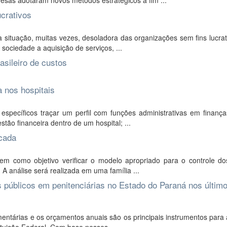
resas adotaram novos métodos estratégicos a fim ...
ucrativos
situação, muitas vezes, desoladora das organizações sem fins lucrat
sociedade a aquisição de serviços, ...
asileiro de custos
a nos hospitais
específicos traçar um perfil com funções administrativas em finanç
stão financeira dentro de um hospital; ...
icada
tem como objetivo verificar o modelo apropriado para o controle do
 A análise será realizada em uma família ...
 públicos em penitenciárias no Estado do Paraná nos últim
mentárias e os orçamentos anuais são os principais instrumentos para