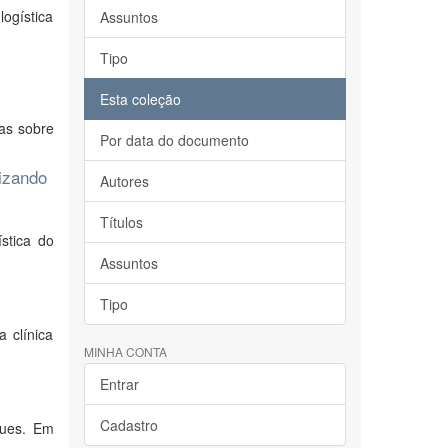
ogística
Assuntos
Tipo
Esta coleção
das sobre
Por data do documento
lizando
Autores
Títulos
stica do
Assuntos
Tipo
 clínica
MINHA CONTA
Entrar
Cadastro
ques. Em