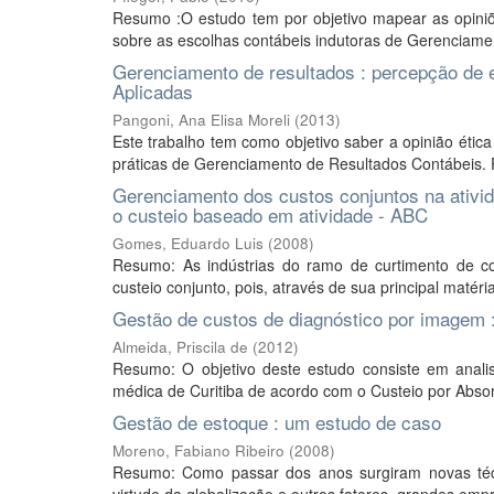
Resumo :O estudo tem por objetivo mapear as opiniõ
sobre as escolhas contábeis indutoras de Gerenciamen
Gerenciamento de resultados : percepção de 
Aplicadas
Pangoni, Ana Elisa Moreli
(
2013
)
Este trabalho tem como objetivo saber a opinião étic
práticas de Gerenciamento de Resultados Contábeis. P
Gerenciamento dos custos conjuntos na ativida
o custeio baseado em atividade - ABC
Gomes, Eduardo Luis
(
2008
)
Resumo: As indústrias do ramo de curtimento de co
custeio conjunto, pois, através de sua principal matér
Gestão de custos de diagnóstico por imagem :
Almeida, Priscila de
(
2012
)
Resumo: O objetivo deste estudo consiste em anali
médica de Curitiba de acordo com o Custeio por Absorç
Gestão de estoque : um estudo de caso
Moreno, Fabiano Ribeiro
(
2008
)
Resumo: Como passar dos anos surgiram novas técn