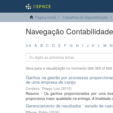
Página inicial
Trabalhos de Especialização
Navegação Contabilidade e
0-9
A
B
C
D
E
F
G
H
I
J
K
L
M
N
Itens para a visualização no momento 366-385 of 665
Ganhos na gestão por processos proporcionad
de uma empresa de varejo
Cordeiro, Thiago Luiz
(
2015
)
Resumo : Os ganhos proporcionados por uma boa g
proporciona maior qualidade na entrega. A finalidade 
Gerenciamento de resultados : estudo de caso
Pfleger, Pablo
(
2016
)