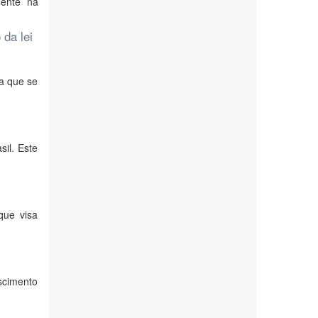
mente na
 da lei
a que se
il. Este
que visa
escimento