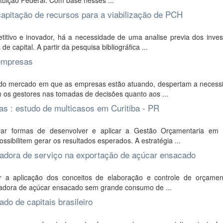
ituição Federal. Com base nesses ...
capitação de recursos para a viabilização de PCH
tivo e inovador, há a necessidade de uma analise previa dos inves
e capital. A partir da pesquisa bibliográfica ...
 empresas
 do mercado em que as empresas estão atuando, despertam a necess
m os gestores nas tomadas de decisões quanto aos ...
as : estudo de multicasos em Curitiba - PR
rar formas de desenvolver e aplicar a Gestão Orçamentaria em
ossibilitem gerar os resultados esperados. A estratégia ...
adora de serviço na exportação de açúcar ensacado
 a aplicação dos conceitos de elaboração e controle de orçamen
tadora de açúcar ensacado sem grande consumo de ...
do de capitais brasileiro