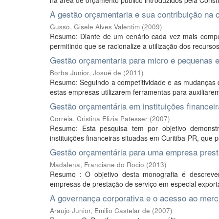
na área de orçamento público introduzidos pela Const
A gestão orçamentaria e sua contribuição na 
Gusso, Gisele Alves Valentim
(
2009
)
Resumo: Diante de um cenário cada vez mais competi
permitindo que se racionalize a utilização dos recursos d
Gestão orçamentaria para micro e pequenas
Borba Junior, Josué de
(
2011
)
Resumo: Seguindo a competitividade e as mudanças
estas empresas utilizarem ferramentas para auxiliare
Gestão orçamentária em instituições financeir
Correia, Cristina Elizia Patesser
(
2007
)
Resumo: Esta pesquisa tem por objetivo demonst
instituições financeiras situadas em Curitiba-PR, que p
Gestão orçamentária para uma empresa prest
Madalena, Franciane do Rocio
(
2013
)
Resumo : O objetivo desta monografia é descrever
empresas de prestação de serviço em especial expor
A governança corporativa e o acesso ao merca
Araujo Junior, Emilio Castelar de
(
2007
)