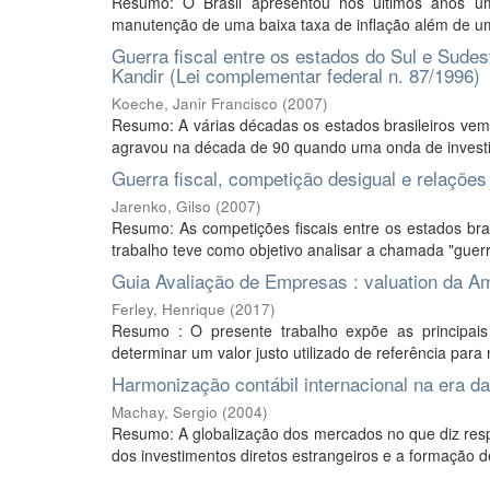
Resumo: O Brasil apresentou nos últimos anos um
manutenção de uma baixa taxa de inflação além de uma
Guerra fiscal entre os estados do Sul e Sudes
Kandir (Lei complementar federal n. 87/1996)
Koeche, Janir Francisco
(
2007
)
Resumo: A várias décadas os estados brasileiros vem
agravou na década de 90 quando uma onda de investi
Guerra fiscal, competição desigual e relações 
Jarenko, Gilso
(
2007
)
Resumo: As competições fiscais entre os estados bra
trabalho teve como objetivo analisar a chamada "guerr
Guia Avaliação de Empresas : valuation da A
Ferley, Henrique
(
2017
)
Resumo : O presente trabalho expõe as principais
determinar um valor justo utilizado de referência par
Harmonização contábil internacional na era da
Machay, Sergio
(
2004
)
Resumo: A globalização dos mercados no que diz resp
dos investimentos diretos estrangeiros e a formação d