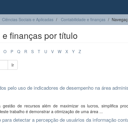
Ciências Sociais e Aplicadas
Contabilidade e finanças
Navegaçã
 finanças por título
O
P
Q
R
S
T
U
V
W
X
Y
Z
Ir
os pelo uso de indicadores de desempenho na área adminis
estão de recursos além de maximizar os lucros, simplifica pro
deste trabalho é demonstrar a otimização de uma área ...
 para detectar a percepção de usuários da informação contá