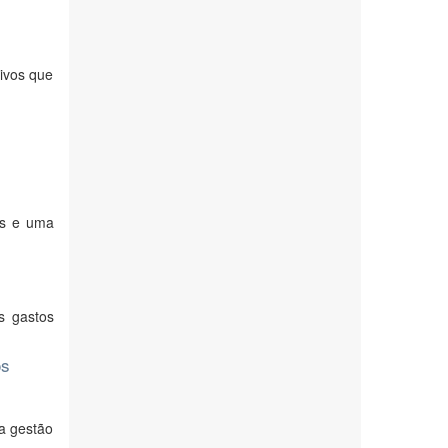
ivos que
as e uma
s gastos
os
 a gestão