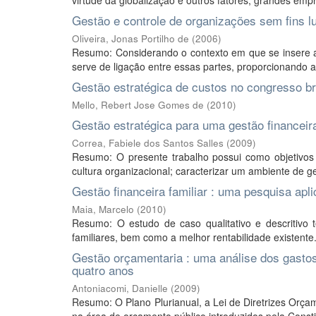
virtude da globalização e outros fatores, grandes emp
Gestão e controle de organizações sem fins l
Oliveira, Jonas Portilho de
(
2006
)
Resumo: Considerando o contexto em que se insere a 
serve de ligação entre essas partes, proporcionando a 
Gestão estratégica de custos no congresso br
Mello, Rebert Jose Gomes de
(
2010
)
Gestão estratégica para uma gestão financeir
Correa, Fabiele dos Santos Salles
(
2009
)
Resumo: O presente trabalho possui como objetivos 
cultura organizacional; caracterizar um ambiente de ge
Gestão financeira familiar : uma pesquisa apl
Maia, Marcelo
(
2010
)
Resumo: O estudo de caso qualitativo e descritivo 
familiares, bem como a melhor rentabilidade existente.
Gestão orçamentaria : uma análise dos gastos
quatro anos
Antoniacomi, Danielle
(
2009
)
Resumo: O Plano Plurianual, a Lei de Diretrizes Orça