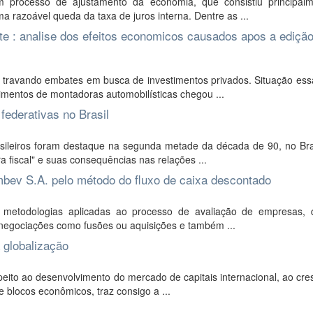
 processo de ajustamento da economia, que consistiu principal
 razoável queda da taxa de juros interna. Dentre as ...
te : analise dos efeitos economicos causados apos a edição
 travando embates em busca de investimentos privados. Situação ess
mentos de montadoras automobilísticas chegou ...
federativas no Brasil
sileiros foram destaque na segunda metade da década de 90, no Bras
a fiscal" e suas consequências nas relações ...
mbev S.A. pelo método do fluxo de caixa descontado
 metodologias aplicadas ao processo de avaliação de empresas, 
a negociações como fusões ou aquisições e também ...
 globalização
eito ao desenvolvimento do mercado de capitais internacional, ao cr
e blocos econômicos, traz consigo a ...