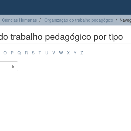
Ciências Humanas
Organização do trabalho pedagógico
Naveg
o trabalho pedagógico por tipo
O
P
Q
R
S
T
U
V
W
X
Y
Z
Ir