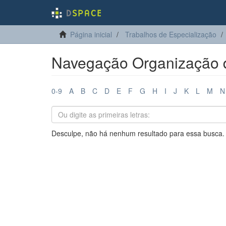
Página inicial
Trabalhos de Especialização
Navegação Organização d
0-9
A
B
C
D
E
F
G
H
I
J
K
L
M
N
Desculpe, não há nenhum resultado para essa busca.