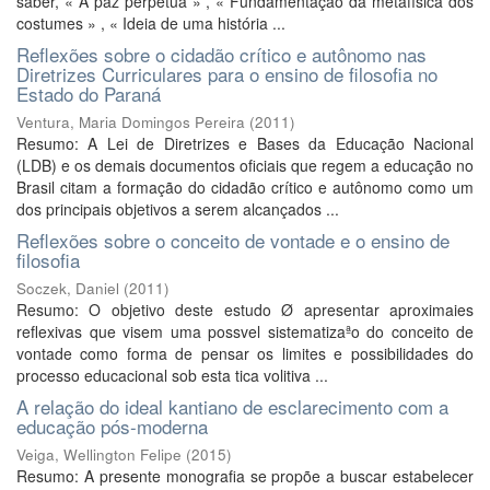
saber, « À paz perpétua » , « Fundamentação da metafísica dos
costumes » , « Ideia de uma história ...
Reflexões sobre o cidadão crítico e autônomo nas
Diretrizes Curriculares para o ensino de filosofia no
Estado do Paraná
Ventura, Maria Domingos Pereira
(
2011
)
Resumo: A Lei de Diretrizes e Bases da Educação Nacional
(LDB) e os demais documentos oficiais que regem a educação no
Brasil citam a formação do cidadão crítico e autônomo como um
dos principais objetivos a serem alcançados ...
Reflexões sobre o conceito de vontade e o ensino de
filosofia
Soczek, Daniel
(
2011
)
Resumo: O objetivo deste estudo Ø apresentar aproximaies
reflexivas que visem uma possvel sistematizaªo do conceito de
vontade como forma de pensar os limites e possibilidades do
processo educacional sob esta tica volitiva ...
A relação do ideal kantiano de esclarecimento com a
educação pós-moderna
Veiga, Wellington Felipe
(
2015
)
Resumo: A presente monografia se propõe a buscar estabelecer