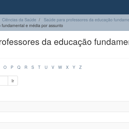
Ciências da Saúde
Saúde para professores da educação fundame
 fundamental e média por assunto
ofessores da educação fundame
O
P
Q
R
S
T
U
V
W
X
Y
Z
Ir