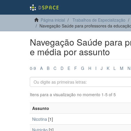
Página inicial
Trabalhos de Especialização
Navegação Saúde para professores da educação
Navegação Saúde para pr
e média por assunto
0-9
A
B
C
D
E
F
G
H
I
J
K
L
M
N
Itens para a visualização no momento 1-5 of 5
Assunto
Nicotina
[1]
Nutrição
[1]