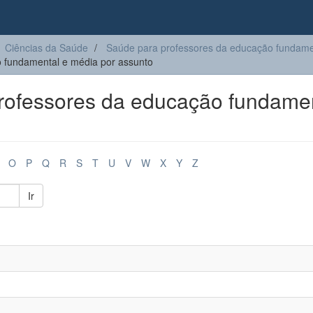
Ciências da Saúde
Saúde para professores da educação fundame
 fundamental e média por assunto
ofessores da educação fundame
O
P
Q
R
S
T
U
V
W
X
Y
Z
Ir