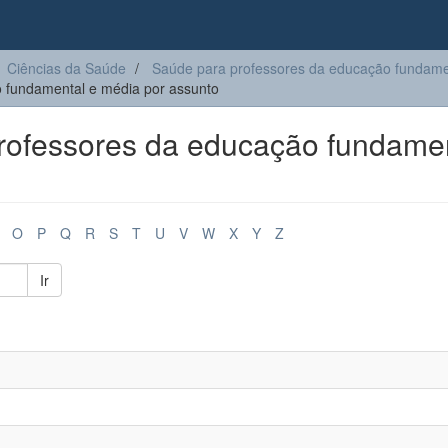
Ciências da Saúde
Saúde para professores da educação fundame
 fundamental e média por assunto
ofessores da educação fundame
O
P
Q
R
S
T
U
V
W
X
Y
Z
Ir