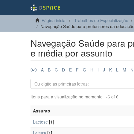
Página inicial
Trabalhos de Especialização
Navegação Saúde para professores da educação
Navegação Saúde para pr
e média por assunto
0-9
A
B
C
D
E
F
G
H
I
J
K
L
M
N
Itens para a visualização no momento 1-6 of 6
Assunto
Lactose
[1]
Leitura
[1]