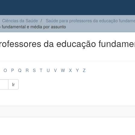
Ciências da Saúde
Saúde para professores da educação fundame
 fundamental e média por assunto
ofessores da educação fundame
O
P
Q
R
S
T
U
V
W
X
Y
Z
Ir