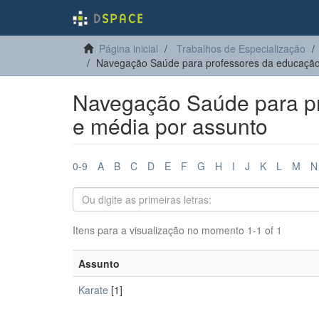
Página inicial
Trabalhos de Especialização
Navegação Saúde para professores da educação
Navegação Saúde para pr
e média por assunto
0-9
A
B
C
D
E
F
G
H
I
J
K
L
M
N
Itens para a visualização no momento 1-1 of 1
Assunto
Karate
[1]