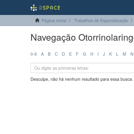
Página inicial
Trabalhos de Especialização
Navegação Otorrinolaringo
0-9
A
B
C
D
E
F
G
H
I
J
K
L
M
N
Desculpe, não há nenhum resultado para essa busca.