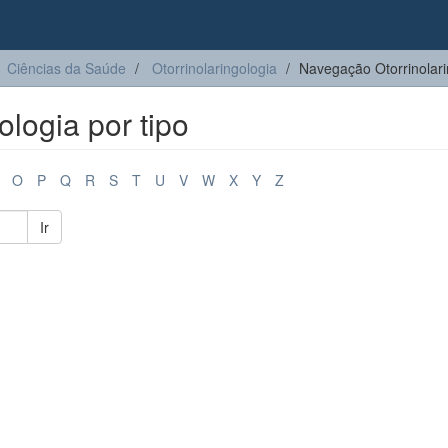
Ciências da Saúde
Otorrinolaringologia
Navegação Otorrinolari
logia por tipo
O
P
Q
R
S
T
U
V
W
X
Y
Z
Ir