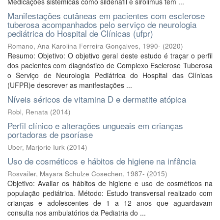
Medicações sistêmicas como sildenafil e sirolimus têm ...
Manifestações cutâneas em pacientes com esclerose
tuberosa acompanhados pelo serviço de neurologia
pediátrica do Hospital de Clínicas (ufpr)
Romano, Ana Karolina Ferreira Gonçalves, 1990-
(
2020
)
Resumo: Objetivo: O objetivo geral deste estudo é traçar o perfil
dos pacientes com diagnóstico de Complexo Esclerose Tuberosa
o Serviço de Neurologia Pediátrica do Hospital das Clínicas
(UFPR)e descrever as manifestações ...
Níveis séricos de vitamina D e dermatite atópica
Robl, Renata
(
2014
)
Perfil clínico e alterações ungueais em crianças
portadoras de psoríase
Uber, Marjorie Iurk
(
2014
)
Uso de cosméticos e hábitos de higiene na infância
Rosvailer, Mayara Schulze Cosechen, 1987-
(
2015
)
Objetivo: Avaliar os hábitos de higiene e uso de cosméticos na
população pediátrica. Método: Estudo transversal realizado com
crianças e adolescentes de 1 a 12 anos que aguardavam
consulta nos ambulatórios da Pediatria do ...