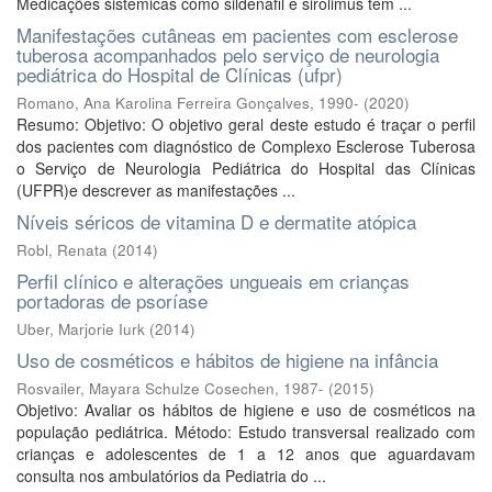
Medicações sistêmicas como sildenafil e sirolimus têm ...
Manifestações cutâneas em pacientes com esclerose
tuberosa acompanhados pelo serviço de neurologia
pediátrica do Hospital de Clínicas (ufpr)
Romano, Ana Karolina Ferreira Gonçalves, 1990-
(
2020
)
Resumo: Objetivo: O objetivo geral deste estudo é traçar o perfil
dos pacientes com diagnóstico de Complexo Esclerose Tuberosa
o Serviço de Neurologia Pediátrica do Hospital das Clínicas
(UFPR)e descrever as manifestações ...
Níveis séricos de vitamina D e dermatite atópica
Robl, Renata
(
2014
)
Perfil clínico e alterações ungueais em crianças
portadoras de psoríase
Uber, Marjorie Iurk
(
2014
)
Uso de cosméticos e hábitos de higiene na infância
Rosvailer, Mayara Schulze Cosechen, 1987-
(
2015
)
Objetivo: Avaliar os hábitos de higiene e uso de cosméticos na
população pediátrica. Método: Estudo transversal realizado com
crianças e adolescentes de 1 a 12 anos que aguardavam
consulta nos ambulatórios da Pediatria do ...