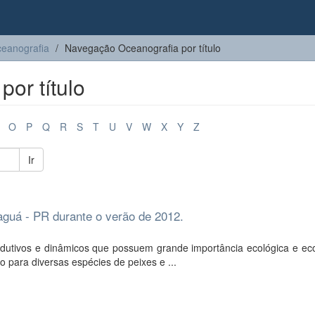
eanografia
Navegação Oceanografia por título
or título
O
P
Q
R
S
T
U
V
W
X
Y
Z
Ir
guá - PR durante o verão de 2012.
dutivos e dinâmicos que possuem grande importância ecológica e ec
o para diversas espécies de peixes e ...