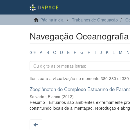
Página inicial
Trabalhos de Graduação
Oc
Navegação Oceanografia p
0-9
A
B
C
D
E
F
G
H
I
J
K
L
M
N
Itens para a visualização no momento 380-380 of 380
Zooplâncton do Complexo Estuarino de Parana
Salvador, Bianca
(
2012
)
Resumo : Estuários são ambientes extremamente pro
constituindo locais de alimentação, reprodução e abrig