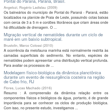
Pontal do Paraná, Paraná, Brasil.
Angelozi, Rogério Ladislau
(
2009
)
Os balneários do município de Pontal do Paraná - Paraná, estão
localizados na planície de Praia de Leste, possuindo cotas baixas
com cerca de 3 a 5 m e cordões litorâneos que criam áreas onde
há dificuldade de drenagem. O ...
Migração vertical de nematóides durante um ciclo de
maré em um baixio subtropical.
Brustolin, Marco Colossi
(
2010
)
A ocorrência da meiofauna marinha está normalmente restrita às
camadas superficiais do sedimento. No entanto, espécies de
nematóides podem apresentar uma distribuição vertical profunda.
Para avaliar os processos de ...
Modelagem físico-biológica da dinâmica planctônica
durante um evento de ressurgência costeira na região
de Cabo frio, RJ
Flores, Lucas Machado
(
2016
)
Resumo : A compreensão da dinâmica relação entre os
componentes físicos e biológicos da água, portanto, é de grande
importância para se conhecer os ciclos de produção biológica.
Com isso, no presente estudo, investigamos ...