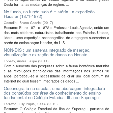
Desta forma, as mudanças de regime, ...
No fundo, no fundo tudo é História : a expedição
Hassler (1871-1872).
Costelini, Bruno Gabriel
(
2017
)
Resumo: Entre 1871 e 1872 o Professor Louis Agassiz, então um
dos mais célebres naturalistas trabalhando nos Estados Unidos,
liderou uma expedição oceanográfica de dragagem submarina a
bordo da embarcação Hassler, da U.S. ...
NON-DIS : um sistema integrado de inserção,
visualização e extração de dados do Nonato.
Lobato, Andre Felipe
(
2011
)
Com o aumento das pesquisas sobre a fauna bentônica marinha
e as revoluções tecnológicas das informações nos últimos 10
anos, percebeu-se a necessidade de criar um local comum na
Internet no qual fossem integrados os dados ...
Oceanografia na escola : uma abordagem integradora
dos conteúdos por área de conhecimento do ensino
fundamental no Colégio Estadual Ilha de Superagui
Ferretto, Iully Pupia, 1993-
(
2019
)
Resumo: O Colégio Estadual da Ilha de Superagui participa do