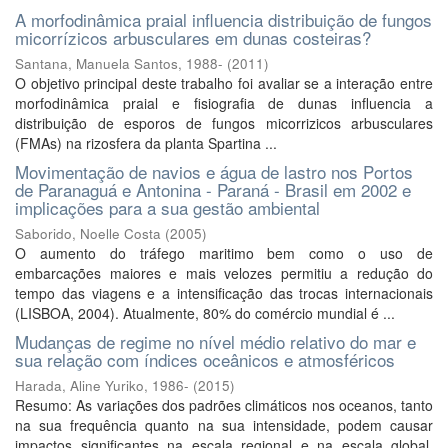
A morfodinâmica praial influencia distribuição de fungos
micorrízicos arbusculares em dunas costeiras?
Santana, Manuela Santos, 1988-
(
2011
)
O objetivo principal deste trabalho foi avaliar se a interação entre
morfodinâmica praial e fisiografia de dunas influencia a
distribuição de esporos de fungos micorrizicos arbusculares
(FMAs) na rizosfera da planta Spartina ...
Movimentação de navios e água de lastro nos Portos
de Paranaguá e Antonina - Paraná - Brasil em 2002 e
implicações para a sua gestão ambiental
Saborido, Noelle Costa
(
2005
)
O aumento do tráfego maritimo bem como o uso de
embarcações maiores e mais velozes permitiu a redução do
tempo das viagens e a intensificação das trocas internacionais
(LISBOA, 2004). Atualmente, 80% do comércio mundial é ...
Mudanças de regime no nível médio relativo do mar e
sua relação com índices oceânicos e atmosféricos
Harada, Aline Yuriko, 1986-
(
2015
)
Resumo: As variações dos padrões climáticos nos oceanos, tanto
na sua frequência quanto na sua intensidade, podem causar
impactos significantes na escala regional e na escala global.