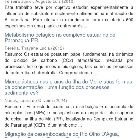
Ferreira Junior, Augusto Luiz
(
2010
)
Este trabalho teve por objetivo estudar experimentalmente a
influência de substrato e suplemento alimentar na maturação de
A. brasiliana. Para efetuar o experimento foram coletados 600
espécimes em uma planicie entremarés ...
Metabolismo pelágico no complexo estuarino de
Paranaguá-PR.
Pereira, Thayane Lucia
(
2012
)
Resumo: Os estuários possuem papel fundamental na dinâmica
do dióxido de carbono (CO2) atmosférico, mediada por
processos físico-químicos e biológicos, tais como os processos
de autotrofia e heterotrofia. Compreendem a ...
Microplásticos nas praias da Ilha do Mel e suas formas
de concentração : uma função dos processos
sedimentares?
Nauck, Laura de Oliveira
(
2024
)
Resumo : Este estudo examina a distribuição e o acúmulo de
microplásticos (MPs) e mesoplásticos ao longo da linha superior
de deixa na Ilha do Mel (PR), localizada no Complexo Estuarino
de Paranaguá (CEP), é um ambiente ...
Migração da desembocadura do Rio Olho D'Água,