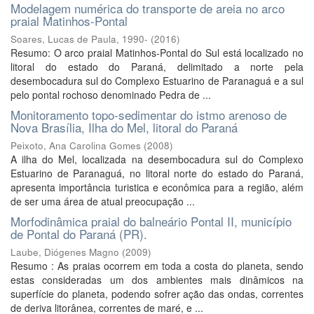
Modelagem numérica do transporte de areia no arco
praial Matinhos-Pontal
Soares, Lucas de Paula, 1990-
(
2016
)
Resumo: O arco praial Matinhos-Pontal do Sul está localizado no
litoral do estado do Paraná, delimitado a norte pela
desembocadura sul do Complexo Estuarino de Paranaguá e a sul
pelo pontal rochoso denominado Pedra de ...
Monitoramento topo-sedimentar do istmo arenoso de
Nova Brasília, Ilha do Mel, litoral do Paraná
Peixoto, Ana Carolina Gomes
(
2008
)
A ilha do Mel, localizada na desembocadura sul do Complexo
Estuarino de Paranaguá, no litoral norte do estado do Paraná,
apresenta importância turistica e econômica para a região, além
de ser uma área de atual preocupação ...
Morfodinâmica praial do balneário Pontal II, município
de Pontal do Paraná (PR).
Laube, Diógenes Magno
(
2009
)
Resumo : As praias ocorrem em toda a costa do planeta, sendo
estas consideradas um dos ambientes mais dinâmicos na
superfície do planeta, podendo sofrer ação das ondas, correntes
de deriva litorânea, correntes de maré, e ...