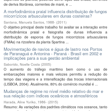
de deriva litorânea, correntes de maré, e ...
A morfodinâmica praial influencia distribuição de fungos
micorrízicos arbusculares em dunas costeiras?
Santana, Manuela Santos, 1988-
(
2011
)
O objetivo principal deste trabalho foi avaliar se a interação entre
morfodinâmica praial e fisiografia de dunas influencia a
distribuição de esporos de fungos micorrizicos arbusculares
(FMAs) na rizosfera da planta Spartina ...
Movimentação de navios e água de lastro nos Portos
de Paranaguá e Antonina - Paraná - Brasil em 2002 e
implicações para a sua gestão ambiental
Saborido, Noelle Costa
(
2005
)
O aumento do tráfego maritimo bem como o uso de
embarcações maiores e mais velozes permitiu a redução do
tempo das viagens e a intensificação das trocas internacionais
(LISBOA, 2004). Atualmente, 80% do comércio mundial é ...
Mudanças de regime no nível médio relativo do mar e
sua relação com índices oceânicos e atmosféricos
Harada, Aline Yuriko, 1986-
(
2015
)
Resumo: As variações dos padrões climáticos nos oceanos, tanto