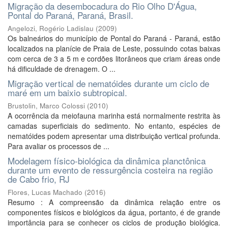
Migração da desembocadura do Rio Olho D'Água,
Pontal do Paraná, Paraná, Brasil.
Angelozi, Rogério Ladislau
(
2009
)
Os balneários do município de Pontal do Paraná - Paraná, estão
localizados na planície de Praia de Leste, possuindo cotas baixas
com cerca de 3 a 5 m e cordões litorâneos que criam áreas onde
há dificuldade de drenagem. O ...
Migração vertical de nematóides durante um ciclo de
maré em um baixio subtropical.
Brustolin, Marco Colossi
(
2010
)
A ocorrência da meiofauna marinha está normalmente restrita às
camadas superficiais do sedimento. No entanto, espécies de
nematóides podem apresentar uma distribuição vertical profunda.
Para avaliar os processos de ...
Modelagem físico-biológica da dinâmica planctônica
durante um evento de ressurgência costeira na região
de Cabo frio, RJ
Flores, Lucas Machado
(
2016
)
Resumo : A compreensão da dinâmica relação entre os
componentes físicos e biológicos da água, portanto, é de grande
importância para se conhecer os ciclos de produção biológica.