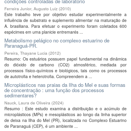
condições controladas de laboratório
Ferreira Junior, Augusto Luiz
(
2010
)
Este trabalho teve por objetivo estudar experimentalmente a
influência de substrato e suplemento alimentar na maturação de
A. brasiliana. Para efetuar o experimento foram coletados 600
espécimes em uma planicie entremarés ...
Metabolismo pelágico no complexo estuarino de
Paranaguá-PR.
Pereira, Thayane Lucia
(
2012
)
Resumo: Os estuários possuem papel fundamental na dinâmica
do dióxido de carbono (CO2) atmosférico, mediada por
processos físico-químicos e biológicos, tais como os processos
de autotrofia e heterotrofia. Compreendem a ...
Microplásticos nas praias da Ilha do Mel e suas formas
de concentração : uma função dos processos
sedimentares?
Nauck, Laura de Oliveira
(
2024
)
Resumo : Este estudo examina a distribuição e o acúmulo de
microplásticos (MPs) e mesoplásticos ao longo da linha superior
de deixa na Ilha do Mel (PR), localizada no Complexo Estuarino
de Paranaguá (CEP), é um ambiente ...