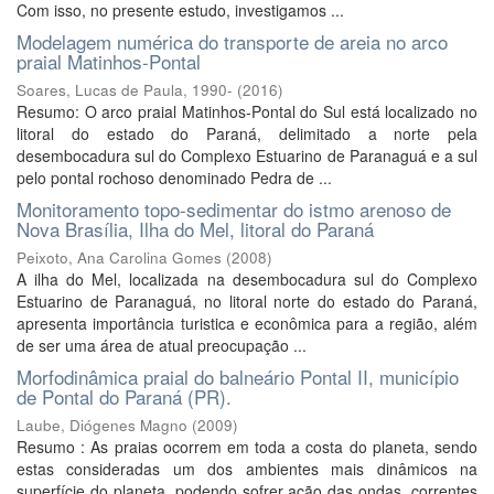
Com isso, no presente estudo, investigamos ...
Modelagem numérica do transporte de areia no arco
praial Matinhos-Pontal
Soares, Lucas de Paula, 1990-
(
2016
)
Resumo: O arco praial Matinhos-Pontal do Sul está localizado no
litoral do estado do Paraná, delimitado a norte pela
desembocadura sul do Complexo Estuarino de Paranaguá e a sul
pelo pontal rochoso denominado Pedra de ...
Monitoramento topo-sedimentar do istmo arenoso de
Nova Brasília, Ilha do Mel, litoral do Paraná
Peixoto, Ana Carolina Gomes
(
2008
)
A ilha do Mel, localizada na desembocadura sul do Complexo
Estuarino de Paranaguá, no litoral norte do estado do Paraná,
apresenta importância turistica e econômica para a região, além
de ser uma área de atual preocupação ...
Morfodinâmica praial do balneário Pontal II, município
de Pontal do Paraná (PR).
Laube, Diógenes Magno
(
2009
)
Resumo : As praias ocorrem em toda a costa do planeta, sendo
estas consideradas um dos ambientes mais dinâmicos na
superfície do planeta, podendo sofrer ação das ondas, correntes