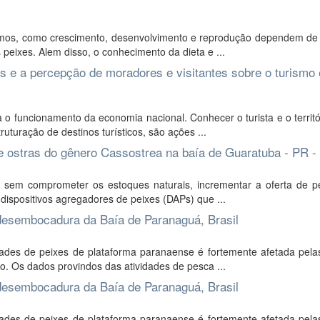
mos, como crescimento, desenvolvimento e reprodução dependem de 
 peixes. Alem disso, o conhecimento da dieta e ...
ais e a percepção de moradores e visitantes sobre o turismo
a o funcionamento da economia nacional. Conhecer o turista e o territ
uração de destinos turísticos, são ações ...
de ostras do gênero Cassostrea na baía de Guaratuba - PR - 
 sem comprometer os estoques naturais, incrementar a oferta de p
 dispositivos agregadores de peixes (DAPs) que ...
à desembocadura da Baía de Paranaguá, Brasil
des de peixes de plataforma paranaense é fortemente afetada pelas
ão. Os dados provindos das atividades de pesca ...
à desembocadura da Baía de Paranaguá, Brasil
des de peixes de plataforma paranaense é fortemente afetada pelas