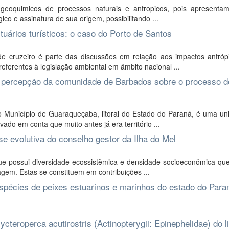
geoquimicos de processos naturais e antropicos, pois apresenta
co e assinatura de sua origem, possibilitando ...
uários turísticos: o caso do Porto de Santos
e cruzeiro é parte das discussões em relação aos impactos antróp
ferentes à legislação ambiental em âmbito nacional ...
a percepção da comunidade de Barbados sobre o processo d
o Município de Guaraqueçaba, litoral do Estado do Paraná, é uma un
ado em conta que muito antes já era território ...
ise evolutiva do conselho gestor da Ilha do Mel
que possui diversidade ecossistêmica e densidade socioeconômica qu
agem. Estas se constituem em contribuições ...
espécies de peixes estuarinos e marinhos do estado do Para
teroperca acutirostris (Actinopterygii: Epinephelidae) do li