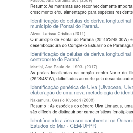
Passos, Ana Carolina dos
(
2009
)
Resumo: As marismas são reconhecidamente importan
crescimento e/ou alimentação para espécies residentes 
Identificação de células de deriva longitudin
município de Pontal do Paraná.
Alves, Larissa Cristina
(
2011
)
O municipio de Pontal do Paraná (25°45'S/48 30W) est
desembocadura do Complexo Estuarino de Paranaguá (C
Identificação de células de deriva longitudina
centronorte do Paraná
Martini, Ana Paula de, 1993-
(
2017
)
As praias localizadas na porção centro-Norte do 
(25°S/48°W), delimitados ao norte pela desembocadur
Identificação genética de Ulva (Ulvaceae, Ul
elaboração de uma nova metodologia de iden
Nakamura, Cassio Kiyonori
(
2008
)
Resumo : As espécies do gênero Ulva Linnaeus, uma
são difíceis de distinguir por características fenotípi
Identificando a área socioambiental na Ocean
Estudos do Mar - CEM/UFPR