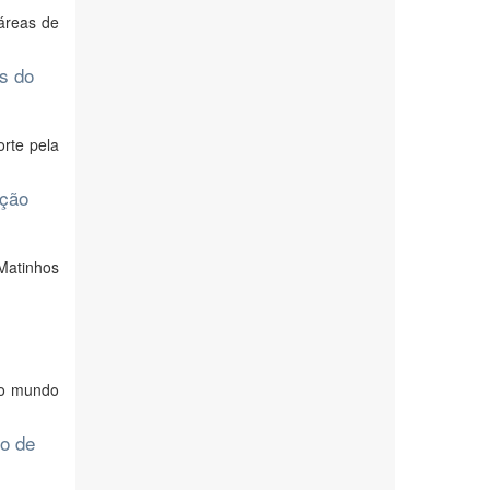
áreas de
as do
orte pela
rção
Matinhos
no mundo
ro de