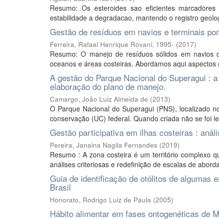
Resumo: Os esteroides sao eficientes marcadores 
estabilidade a degradacao, mantendo o registro geologi
Gestão de resíduos em navios e terminais port
Ferreira, Rafael Henrique Rovani, 1995-
(
2017
)
Resumo: O manejo de resíduos sólidos em navios d
oceanos e áreas costeiras. Abordamos aqui aspectos re
A gestão do Parque Nacional do Superagui : 
elaboração do plano de manejo.
Camargo, João Luiz Almeida de
(
2013
)
O Parque Nacional do Superagui (PNS), localizado n
conservação (UC) federal. Quando criada não se foi lev
Gestão participativa em ilhas costeiras : anál
Pereira, Janaina Nagila Fernandes
(
2019
)
Resumo : A zona costeira é um território complexo 
análises criteriosas e redefinição de escalas de abord
Guia de identificação de otólitos de algumas 
Brasil
Honorato, Rodrigo Luiz de Paula
(
2005
)
Hábito alimentar em fases ontogenéticas de Myc