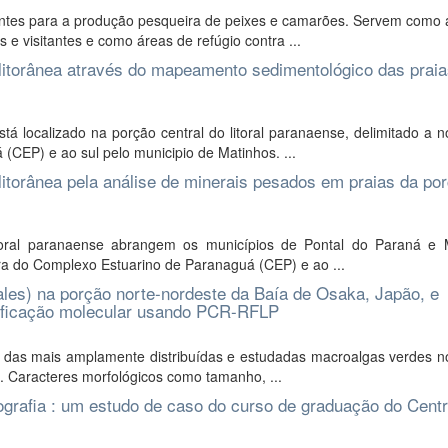
tes para a produção pesqueira de peixes e camarões. Servem como 
e visitantes e como áreas de refúgio contra ...
al litorânea através do mapeamento sedimentológico das prai
á localizado na porção central do litoral paranaense, delimitado a n
EP) e ao sul pelo municipio de Matinhos. ...
l litorânea pela análise de minerais pesados em praias da po
litoral paranaense abrangem os municípios de Pontal do Paraná e 
a do Complexo Estuarino de Paranaguá (CEP) e ao ...
vales) na porção norte-nordeste da Baía de Osaka, Japão, e
tificação molecular usando PCR-RFLP
 das mais amplamente distribuídas e estudadas macroalgas verdes 
cas. Caracteres morfológicos como tamanho, ...
ografia : um estudo de caso do curso de graduação do Cent