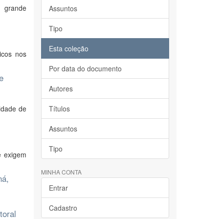
m grande
Assuntos
Tipo
Esta coleção
icos nos
Por data do documento
e
Autores
idade de
Títulos
Assuntos
Tipo
e exigem
MINHA CONTA
ná,
Entrar
Cadastro
toral