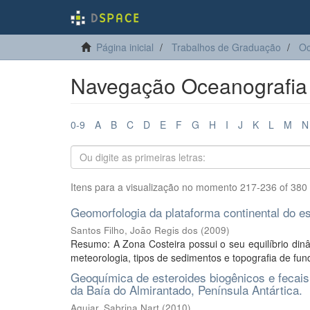
Página inicial
Trabalhos de Graduação
Oc
Navegação Oceanografia p
0-9
A
B
C
D
E
F
G
H
I
J
K
L
M
N
Itens para a visualização no momento 217-236 of 380
Geomorfologia da plataforma continental do e
Santos Filho, João Regis dos
(
2009
)
Resumo: A Zona Costeira possui o seu equilíbrio din
meteorologia, tipos de sedimentos e topografia de fun
Geoquímica de esteroides biogênicos e fecai
da Baía do Almirantado, Península Antártica.
Aguiar, Sabrina Nart
(
2010
)