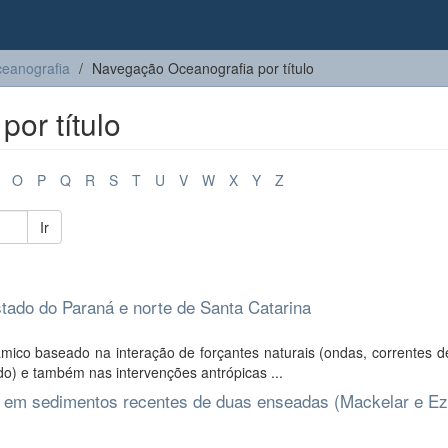
eanografia
Navegação Oceanografia por título
or título
O
P
Q
R
S
T
U
V
W
X
Y
Z
Ir
stado do Paraná e norte de Santa Catarina
âmico baseado na interação de forçantes naturais (ondas, correntes 
do) e também nas intervenções antrópicas ...
s em sedimentos recentes de duas enseadas (Mackelar e Ez