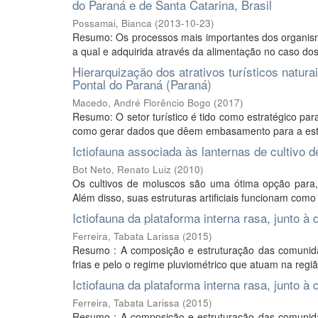
do Paraná e de Santa Catarina, Brasil
Possamai, Bianca
(
2013-10-23
)
Resumo: Os processos mais importantes dos organis
a qual e adquirida através da alimentação no caso dos
Hierarquização dos atrativos turísticos natur
Pontal do Paraná (Paraná)
Macedo, André Florêncio Bogo
(
2017
)
Resumo: O setor turístico é tido como estratégico par
como gerar dados que dêem embasamento para a estrut
Ictiofauna associada às lanternas de cultivo 
Bot Neto, Renato Luiz
(
2010
)
Os cultivos de moluscos são uma ótima opção para,
Além disso, suas estruturas artificiais funcionam como
Ictiofauna da plataforma interna rasa, junto 
Ferreira, Tabata Larissa
(
2015
)
Resumo : A composição e estruturação das comunida
frias e pelo o regime pluviométrico que atuam na regi
Ictiofauna da plataforma interna rasa, junto 
Ferreira, Tabata Larissa
(
2015
)
Resumo : A composição e estruturação das comunida