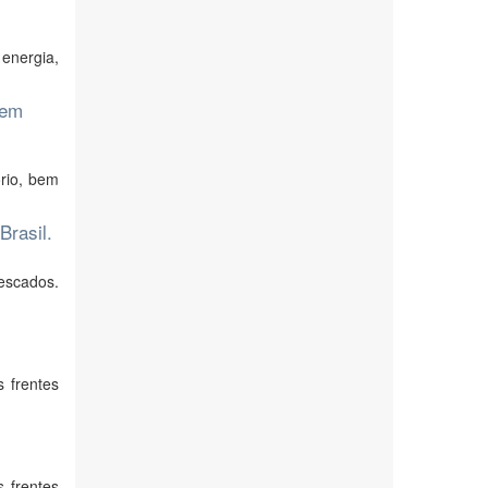
energia,
 em
ório, bem
Brasil.
escados.
 frentes
 frentes