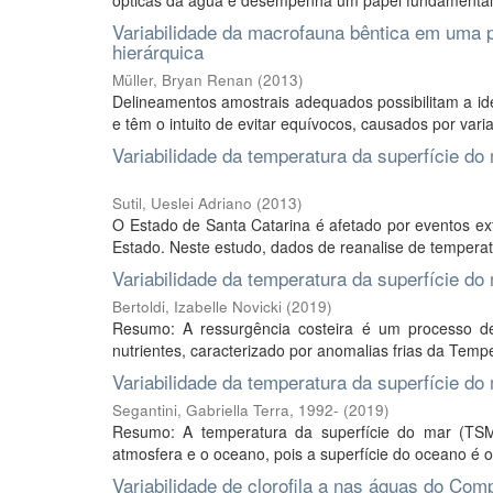
ópticas da água e desempenha um papel fundamental 
Variabilidade da macrofauna bêntica em uma p
hierárquica
Müller, Bryan Renan
(
2013
)
Delineamentos amostrais adequados possibilitam a ide
e têm o intuito de evitar equívocos, causados por var
Variabilidade da temperatura da superfície d
Sutil, Ueslei Adriano
(
2013
)
O Estado de Santa Catarina é afetado por eventos e
Estado. Neste estudo, dados de reanalise de temperat
Variabilidade da temperatura da superfície do 
Bertoldi, Izabelle Novicki
(
2019
)
Resumo: A ressurgência costeira é um processo de
nutrientes, caracterizado por anomalias frias da Temp
Variabilidade da temperatura da superfície do 
Segantini, Gabriella Terra, 1992-
(
2019
)
Resumo: A temperatura da superfície do mar (TS
atmosfera e o oceano, pois a superfície do oceano é o
Variabilidade de clorofila a nas águas do Co