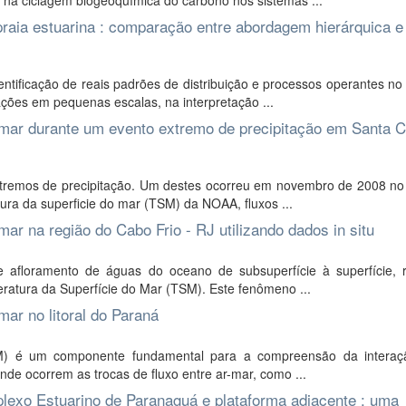
na ciclagem biogeoquímica do carbono nos sistemas ...
raia estuarina : comparação entre abordagem hierárquica e
ntificação de reais padrões de distribuição e processos operantes no
iações em pequenas escalas, na interpretação ...
o mar durante um evento extremo de precipitação em Santa C
xtremos de precipitação. Um destes ocorreu em novembro de 2008 no 
ura da superficie do mar (TSM) da NOAA, fluxos ...
mar na região do Cabo Frio - RJ utilizando dados in situ
 afloramento de águas do oceano de subsuperfície à superfície, 
eratura da Superfície do Mar (TSM). Este fenômeno ...
mar no litoral do Paraná
M) é um componente fundamental para a compreensão da interaç
nde ocorrem as trocas de fluxo entre ar-mar, como ...
mplexo Estuarino de Paranaguá e plataforma adjacente : uma