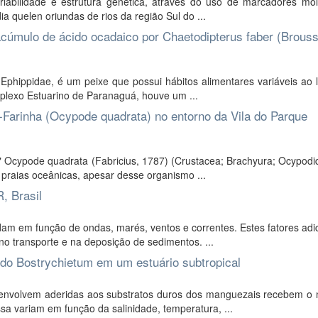
riabilidade e estrutura genética, através do uso de marcadores mol
a quelen oriundas de rios da região Sul do ...
 acúmulo de ácido ocadaico por Chaetodipterus faber (Brouss
 Ephippidae, é um peixe que possui hábitos alimentares variáveis ao
mplexo Estuarino de Paranaguá, houve um ...
-Farinha (Ocypode quadrata) no entorno da Vila do Parque
" Ocypode quadrata (Fabricius, 1787) (Crustacea; Brachyura; Ocypodi
 praias oceânicas, apesar desse organismo ...
, Brasil
m em função de ondas, marés, ventos e correntes. Estes fatores adi
no transporte e na deposição de sedimentos. ...
do Bostrychietum em um estuário subtropical
nvolvem aderidas aos substratos duros dos manguezais recebem o
a variam em função da salinidade, temperatura, ...