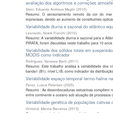
avaliação dos algoritmos e correções atmosf
Stein, Eduardo Andreus Meglin
(
2010
)
Resumo: O sensoriamento remoto da cor do mar s
imprecisas, devido ao aumento de constituintes optica
Variabilidade diurna e sazonal do atlântico eq
Leonardo, Noele Franchi
(
2010
)
Resumo: A variabilidade diurna e sazonal para o Atlâ
PIRATA, foram discutidas neste trabalho para 10 anos 
Variabilidade dos sólidos totais em suspensão 
MODIS como indicador
Rodrigues, Vanessa Bach
(
2011
)
Resumo: Este trabalho analisa a variabilidade dos 
banda1 (B1), nível L1B, como indicador da distribuição
Variabilidade espaço-temporal termo-halina
Perez, Luana Petersen
(
2025
)
Resumo : As desembocaduras estuarinas compõem regiõ
entre continente e oceano sob atuação de processos o
Variabilidade genética de populações cativas
Virmond, Marina Barreiros
(
2013
)