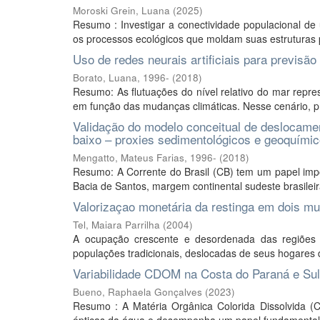
Moroski Grein, Luana
(
2025
)
Resumo : Investigar a conectividade populacional d
os processos ecológicos que moldam suas estruturas po
Uso de redes neurais artificiais para previsã
Borato, Luana, 1996-
(
2018
)
Resumo: As flutuações do nível relativo do mar repr
em função das mudanças climáticas. Nesse cenário, pr
Validação do modelo conceitual de deslocame
baixo – proxies sedimentológicos e geoquími
Mengatto, Mateus Farias, 1996-
(
2018
)
Resumo: A Corrente do Brasil (CB) tem um papel impo
Bacia de Santos, margem continental sudeste brasileir
Valorizaçao monetária da restinga em dois muni
Tel, Maiara Parrilha
(
2004
)
A ocupação crescente e desordenada das regiões c
populações tradicionais, deslocadas de seus hogares d
Variabilidade CDOM na Costa do Paraná e Sul
Bueno, Raphaela Gonçalves
(
2023
)
Resumo : A Matéria Orgânica Colorida Dissolvida (