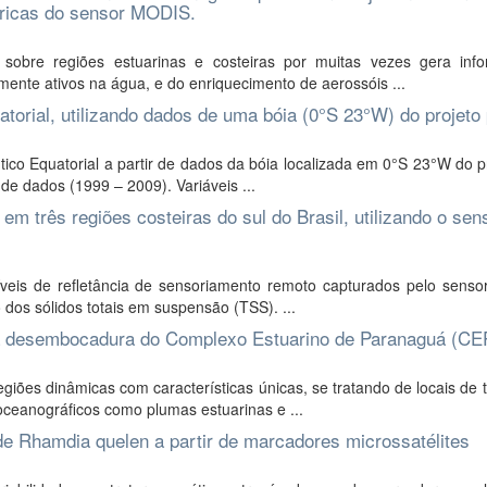
éricas do sensor MODIS.
obre regiões estuarinas e costeiras por muitas vezes gera inf
mente ativos na água, e do enriquecimento de aerossóis ...
uatorial, utilizando dados de uma bóia (0°S 23°W) do projeto 
ntico Equatorial a partir de dados da bóia localizada em 0°S 23°W do
de dados (1999 – 2009). Variáveis ...
em três regiões costeiras do sul do Brasil, utilizando o sen
níveis de refletância de sensoriamento remoto capturados pelo sens
 dos sólidos totais em suspensão (TSS). ...
 na desembocadura do Complexo Estuarino de Paranaguá (CE
es dinâmicas com características únicas, se tratando de locais de t
ceanográficos como plumas estuarinas e ...
 de Rhamdia quelen a partir de marcadores microssatélites