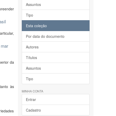
Assuntos
preender
Tipo
asil
Esta coleção
rticular,
Por data do documento
e mar
Autores
Títulos
erior da
Assuntos
Tipo
tanto às
MINHA CONTA
Entrar
Cadastro
riedades