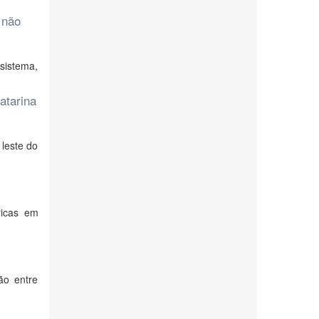
 não
 sistema,
atarina
leste do
ricas em
ão entre