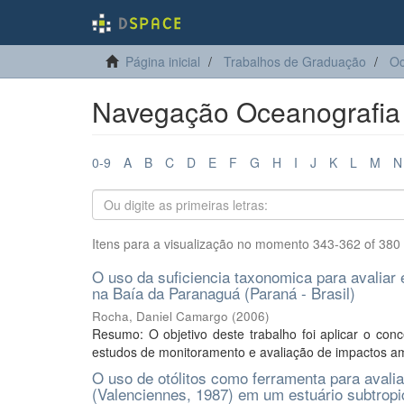
Página inicial
Trabalhos de Graduação
Oc
Navegação Oceanografia p
0-9
A
B
C
D
E
F
G
H
I
J
K
L
M
N
Itens para a visualização no momento 343-362 of 380
O uso da suficiencia taxonomica para avaliar 
na Baía da Paranaguá (Paraná - Brasil)
Rocha, Daniel Camargo
(
2006
)
Resumo: O objetivo deste trabalho foi aplicar o con
estudos de monitoramento e avaliação de impactos amb
O uso de otólitos como ferramenta para avalia
(Valenciennes, 1987) em um estuário subtropi