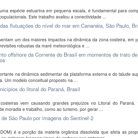
e uma espécie estuarina em pequena escala, é fundamental para com
pulacionais. Este trabalho avaliou a conectividade ...
o das flutuações do nível do mar em Cananéia, São Paulo, Br
esentam um dos maiores impactos na dinâmica da zona costeira, em pa
evisões robustas da maré meteorológica e ...
nto offshore da Corrente do Brasil em momentos de trato d
cos
rtante na dinâmica sedimentar da plataforma externa e do talude sup
a. Um modelo conceitual proposto na ...
cípios do litoral do Paraná, Brasil
osteiras vem causando grandes prejuízos no Litoral do Paraná, 
e moradia e trabalho, como ao turismo, por gerar ...
 de São Paulo por imagens do Sentinel-2
CDOM) é a porção da matéria orgânica dissolvida que afeta as prop