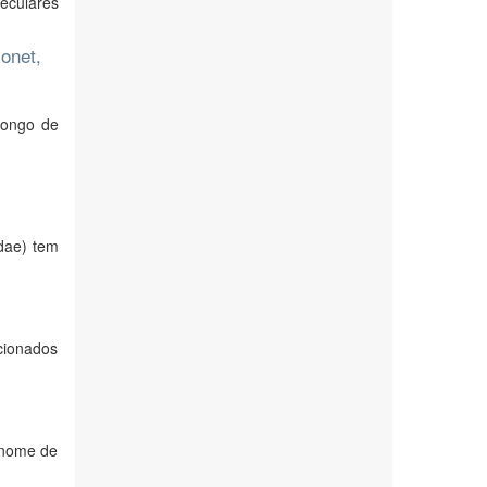
eculares
onet,
 longo de
dae) tem
cionados
 nome de