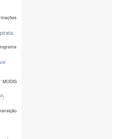
ormações
pirata.
 programa
sor
or MODIS
P)
ransição