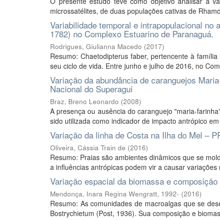
O presente estudo teve como objetivo analisar a va
microssatélites, de duas populações cativas de Rhamdi
Variabilidade temporal e intrapopulacional no
1782) no Complexo Estuarino de Paranaguá.
Rodrigues, Giulianna Macedo
(
2017
)
Resumo: Chaetodipterus faber, pertencente à família
seu ciclo de vida. Entre junho e julho de 2016, no Co
Variação da abundância de caranguejos Maria
Nacional do Superagui
Braz, Breno Leonardo
(
2008
)
A presença ou ausência do caranguejo "maria-farinha
sido utilizada como indicador de impacto antrópico em
Variação da linha de Costa na Ilha do Mel – PR
Oliveira, Cássia Train de
(
2016
)
Resumo: Praias são ambientes dinâmicos que se molda
a influências antrópicas podem vir a causar variações 
Variação espacial da biomassa e composição 
Mendonça, Inara Regina Wengratt, 1992-
(
2016
)
Resumo: As comunidades de macroalgas que se dese
Bostrychietum (Post, 1936). Sua composição e biomass