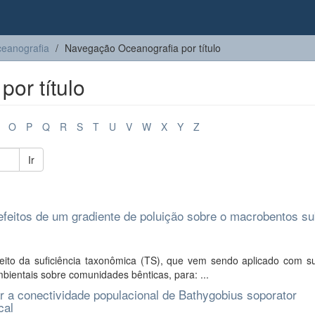
eanografia
Navegação Oceanografia por título
or título
O
P
Q
R
S
T
U
V
W
X
Y
Z
Ir
efeitos de um gradiente de poluição sobre o macrobentos sub
ceito da suficiência taxonômica (TS), que vem sendo aplicado com s
ientais sobre comunidades bênticas, para: ...
r a conectividade populacional de Bathygobius soporator
cal