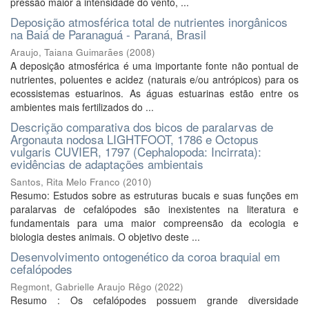
pressão maior a intensidade do vento, ...
Deposição atmosférica total de nutrientes inorgânicos
na Baiá de Paranaguá - Paraná, Brasil
Araujo, Taiana Guimarães
(
2008
)
A deposição atmosférica é uma importante fonte não pontual de
nutrientes, poluentes e acidez (naturais e/ou antrópicos) para os
ecossistemas estuarinos. As águas estuarinas estão entre os
ambientes mais fertilizados do ...
Descrição comparativa dos bicos de paralarvas de
Argonauta nodosa LIGHTFOOT, 1786 e Octopus
vulgaris CUVIER, 1797 (Cephalopoda: Incirrata):
evidências de adaptações ambientais
Santos, Rita Melo Franco
(
2010
)
Resumo: Estudos sobre as estruturas bucais e suas funções em
paralarvas de cefalópodes são inexistentes na literatura e
fundamentais para uma maior compreensão da ecologia e
biologia destes animais. O objetivo deste ...
Desenvolvimento ontogenético da coroa braquial em
cefalópodes
Regmont, Gabrielle Araujo Rêgo
(
2022
)
Resumo : Os cefalópodes possuem grande diversidade