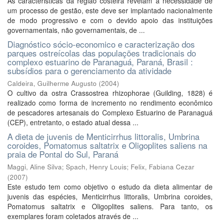
As caracteristicas da região costeira revelam a necessidade de
um processo de gestão, este deve ser implantado nacionalmente
de modo progressivo e com o devido apoio das instituições
governamentais, não governamentais, de ...
Diagnóstico sócio-economico e caracterização dos
parques ostreícolas das populações tradicionais do
complexo estuarino de Paranaguá, Paraná, Brasil :
subsídios para o gerenciamento da atividade
Caldeira, Guilherme Augusto
(
2004
)
O cultivo da ostra Crassostrea rhizophorae (Guilding, 1828) é
realizado como forma de incremento no rendimento econômico
de pescadores artesanais do Complexo Estuarino de Paranaguá
(CEP), entretanto, o estado atual dessa ...
A dieta de juvenis de Menticirrhus littoralis, Umbrina
coroides, Pomatomus saltatrix e Oligoplites saliens na
praia de Pontal do Sul, Paraná
Maggi, Aline Silva
;
Spach, Henry Louis
;
Felix, Fabiana Cezar
(
2007
)
Este estudo tem como objetivo o estudo da dieta alimentar de
juvenis das espécies, Menticirrhus littoralis, Umbrina coroides,
Pomatomus saltatrix e Oligoplites saliens. Para tanto, os
exemplares foram coletados através de ...