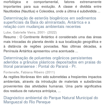
morfológica e comportamental, fatores extremamente
importantes para sua evolução. A classe é dividida entre
Nautiloidea (Nautilus) e Coleoidea, onde a última é subdividida ...
Determinação de esteróis biogênicos em sedimentos
superficiais da Baía do almirantado, Antártica e a
relação com mudanças ambientais recentes
Lube, Gabrielle Vieira, 2001-
(
2022
)
Resumo : O Continente Antártico é considerado uma das áreas
mais intocadas do planeta devido à sua localização geográfica e
à distância de regiões povoadas. Nas últimas décadas, a
Península Antártica apresentou uma acentuada ...
Determinação de poluentes orgânicos persistentes
aderidos a grânulos plásticos depositados em praias do
litoral paranaense : Pontal do Paraná - Pr.
Fontenelle, Fabiana Ribeiro
(
2011
)
As regiões litorâneas têm sido submetidas a freqüentes impactos
ambientais, através da introdução de materiais e substâncias
provenientes das atividades humanas. Uma parte significativa
dos residuos de natureza antrópica, ...
Diagnóstico ambiental do Parque Natural Municipal do
Manguezal do Rio Pereque