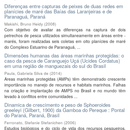
Diferenças entre capturas de peixes de duas redes em
planícies de maré das Baías das Laranjeiras e de
Paranaguá, Paraná
Makishi, Bruno Heidy
(
2008
)
Com objetivo de avaliar as diferenças na captura de dois
petrechos de pesca utilizados simultaneamente em áreas entre -
marés, foram realizadas seis coletas em oito planícies de maré
do Complexo Estuarino de Paranaguá, ...
Dimensões humanas das áreas marinhas protegidas: o
caso da pesca de Caranguejo Uçá (Ucides Cordatus)
em uma região de manguezais do sul do Brasil
Paula, Gabriela Silva de
(
2014
)
Areas marinhas protegidas (AMPs) têm demonstrado crescente
importância no manejo de recursos e habitats marinhos. Falhas
na criação e implantação de AMPS no Brasil e no mundo têm
levado à conflitos entre comunidades ...
Dinamica de crescimento e peso de Sphoeroides
greeleyi (Gilbert, 1900) da Gamboa do Pereque : Pontal
do Paraná, Paraná, Brasil
Ferronato, Stefanie Stefanichen
(
2006
)
Estudos biológicos e do ciclo de vida dos recursos pesqueiros,