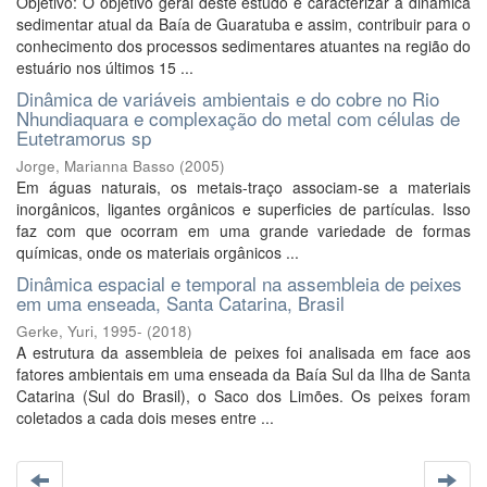
Objetivo: O objetivo geral deste estudo é caracterizar a dinâmica
sedimentar atual da Baía de Guaratuba e assim, contribuir para o
conhecimento dos processos sedimentares atuantes na região do
estuário nos últimos 15 ...
Dinâmica de variáveis ambientais e do cobre no Rio
Nhundiaquara e complexação do metal com células de
Eutetramorus sp
Jorge, Marianna Basso
(
2005
)
Em águas naturais, os metais-traço associam-se a materiais
inorgânicos, ligantes orgânicos e superficies de partículas. Isso
faz com que ocorram em uma grande variedade de formas
químicas, onde os materiais orgânicos ...
Dinâmica espacial e temporal na assembleia de peixes
em uma enseada, Santa Catarina, Brasil
Gerke, Yuri, 1995-
(
2018
)
A estrutura da assembleia de peixes foi analisada em face aos
fatores ambientais em uma enseada da Baía Sul da Ilha de Santa
Catarina (Sul do Brasil), o Saco dos Limões. Os peixes foram
coletados a cada dois meses entre ...