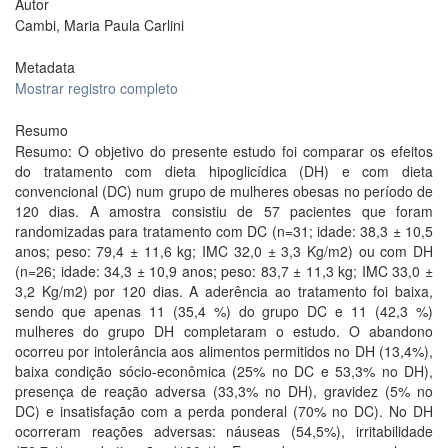
Autor
Cambi, Maria Paula Carlini
Metadata
Mostrar registro completo
Resumo
Resumo: O objetivo do presente estudo foi comparar os efeitos
do tratamento com dieta hipoglicídica (DH) e com dieta
convencional (DC) num grupo de mulheres obesas no período de
120 dias. A amostra consistiu de 57 pacientes que foram
randomizadas para tratamento com DC (n=31; idade: 38,3 ± 10,5
anos; peso: 79,4 ± 11,6 kg; IMC 32,0 ± 3,3 Kg/m2) ou com DH
(n=26; idade: 34,3 ± 10,9 anos; peso: 83,7 ± 11,3 kg; IMC 33,0 ±
3,2 Kg/m2) por 120 dias. A aderência ao tratamento foi baixa,
sendo que apenas 11 (35,4 %) do grupo DC e 11 (42,3 %)
mulheres do grupo DH completaram o estudo. O abandono
ocorreu por intolerância aos alimentos permitidos no DH (13,4%),
baixa condição sócio-econômica (25% no DC e 53,3% no DH),
presença de reação adversa (33,3% no DH), gravidez (5% no
DC) e insatisfação com a perda ponderal (70% no DC). No DH
ocorreram reações adversas: náuseas (54,5%), irritabilidade