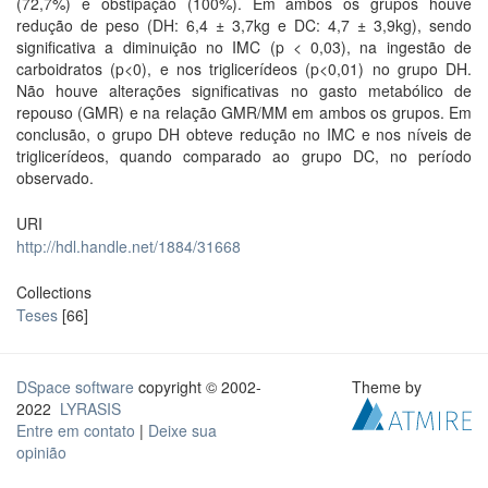
(72,7%) e obstipação (100%). Em ambos os grupos houve
redução de peso (DH: 6,4 ± 3,7kg e DC: 4,7 ± 3,9kg), sendo
significativa a diminuição no IMC (p < 0,03), na ingestão de
carboidratos (p<0), e nos triglicerídeos (p<0,01) no grupo DH.
Não houve alterações significativas no gasto metabólico de
repouso (GMR) e na relação GMR/MM em ambos os grupos. Em
conclusão, o grupo DH obteve redução no IMC e nos níveis de
triglicerídeos, quando comparado ao grupo DC, no período
observado.
URI
http://hdl.handle.net/1884/31668
Collections
Teses
[66]
DSpace software
copyright © 2002-
Theme by
2022
LYRASIS
Entre em contato
|
Deixe sua
opinião