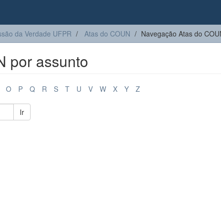
são da Verdade UFPR
Atas do COUN
Navegação Atas do COUN
 por assunto
O
P
Q
R
S
T
U
V
W
X
Y
Z
Ir