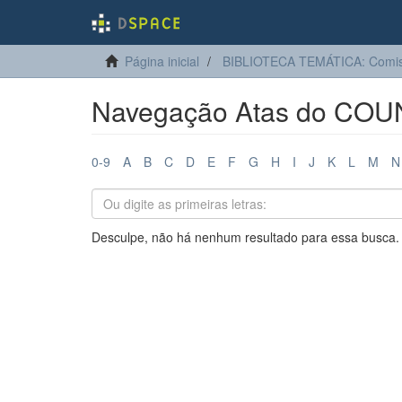
Página inicial
BIBLIOTECA TEMÁTICA: Comis
Navegação Atas do COUN
0-9
A
B
C
D
E
F
G
H
I
J
K
L
M
N
Desculpe, não há nenhum resultado para essa busca.