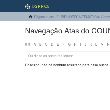
Página inicial
BIBLIOTECA TEMÁTICA: Comis
Navegação Atas do COUN
0-9
A
B
C
D
E
F
G
H
I
J
K
L
M
N
Desculpe, não há nenhum resultado para essa busca.