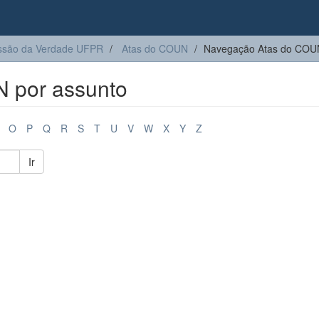
são da Verdade UFPR
Atas do COUN
Navegação Atas do COUN
 por assunto
O
P
Q
R
S
T
U
V
W
X
Y
Z
Ir