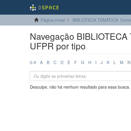
Página inicial
BIBLIOTECA TEMÁTICA: Comis
Navegação BIBLIOTECA 
UFPR por tipo
0-9
A
B
C
D
E
F
G
H
I
J
K
L
M
N
Desculpe, não há nenhum resultado para essa busca.