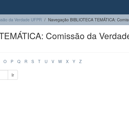
são da Verdade UFPR
Navegação BIBLIOTECA TEMÁTICA: Comissã
TEMÁTICA: Comissão da Verdad
O
P
Q
R
S
T
U
V
W
X
Y
Z
Ir