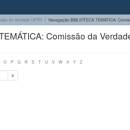
são da Verdade UFPR
Navegação BIBLIOTECA TEMÁTICA: Comissã
TEMÁTICA: Comissão da Verdad
O
P
Q
R
S
T
U
V
W
X
Y
Z
Ir