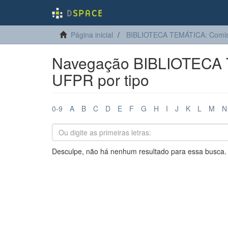
Página inicial
BIBLIOTECA TEMÁTICA: Comis
Navegação BIBLIOTECA 
UFPR por tipo
0-9
A
B
C
D
E
F
G
H
I
J
K
L
M
N
Desculpe, não há nenhum resultado para essa busca.