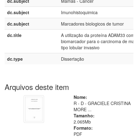
dc.subject
Mamas - Cancer
dc.subject
Imunohistoquimica
dc.subject
Marcadores biologicos de tumor
dc.title
A utilização da proteína ADAM33 como
biomarcador para o carcinoma de ma
tipo lobular invasivo
dc.type
Dissertação
Arquivos deste item
Nome:
R - D - GRACIELE CRISTINA
MORE ...
Tamanho:
2.065Mb
Formato:
PDF