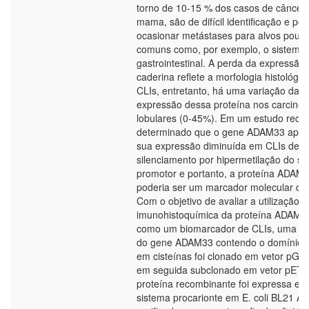
torno de 10-15 % dos casos de câncer
mama, são de difícil identificação e p
ocasionar metástases para alvos pouc
comuns como, por exemplo, o sistema
gastrointestinal. A perda da expressão 
caderina reflete a morfologia histológic
CLIs, entretanto, há uma variação da
expressão dessa proteína nos carcino
lobulares (0-45%). Em um estudo recen
determinado que o gene ADAM33 apre
sua expressão diminuída em CLIs devi
silenciamento por hipermetilação do se
promotor e portanto, a proteína ADAM
poderia ser um marcador molecular de
Com o objetivo de avaliar a utilização 
imunohistoquímica da proteína ADAM3
como um biomarcador de CLIs, uma pa
do gene ADAM33 contendo o domínio r
em cisteínas foi clonado em vetor pGE
em seguida subclonado em vetor pET2
proteína recombinante foi expressa em
sistema procarionte em E. coli BL21 Ai 