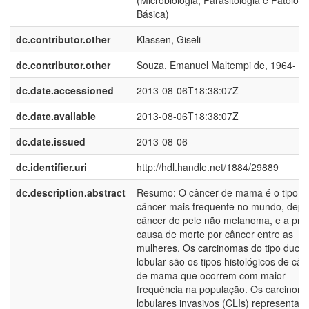
(Microbiologia, Parasitologia e Patologi
Básica)
dc.contributor.other
Klassen, Giseli
dc.contributor.other
Souza, Emanuel Maltempi de, 1964-
dc.date.accessioned
2013-08-06T18:38:07Z
dc.date.available
2013-08-06T18:38:07Z
dc.date.issued
2013-08-06
dc.identifier.uri
http://hdl.handle.net/1884/29889
dc.description.abstract
Resumo: O câncer de mama é o tipo d
câncer mais frequente no mundo, depo
câncer de pele não melanoma, e a prin
causa de morte por câncer entre as
mulheres. Os carcinomas do tipo ductal
lobular são os tipos histológicos de cân
de mama que ocorrem com maior
frequência na população. Os carcinom
lobulares invasivos (CLIs) representa