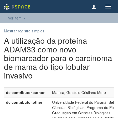
Toggl
navig
Ver item
Mostrar registro simples
A utilização da proteína
ADAM33 como novo
biomarcador para o carcinoma
de mama do tipo lobular
invasivo
dc.contributor.author
Manica, Graciele Cristiane More
dc.contributor.other
Universidade Federal do Paraná. Setor
Ciencias Biológicas. Programa de Pós-
Graduaçao em Ciencias Biológicas