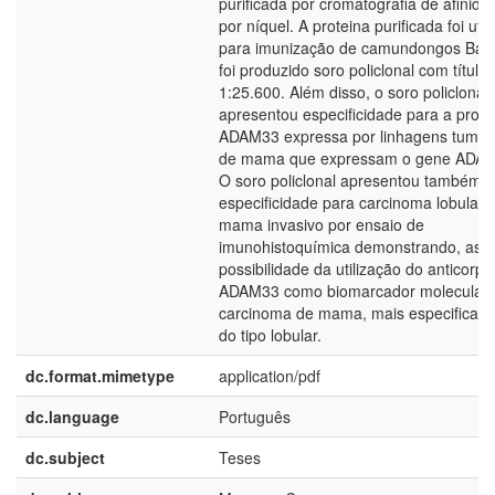
purificada por cromatografia de afinida
por níquel. A proteina purificada foi util
para imunização de camundongos Balb
foi produzido soro policlonal com título
1:25.600. Além disso, o soro policlonal
apresentou especificidade para a prote
ADAM33 expressa por linhagens tumor
de mama que expressam o gene ADA
O soro policlonal apresentou também
especificidade para carcinoma lobular 
mama invasivo por ensaio de
imunohistoquímica demonstrando, assi
possibilidade da utilização do anticorpo 
ADAM33 como biomarcador molecular 
carcinoma de mama, mais especificam
do tipo lobular.
dc.format.mimetype
application/pdf
dc.language
Português
dc.subject
Teses