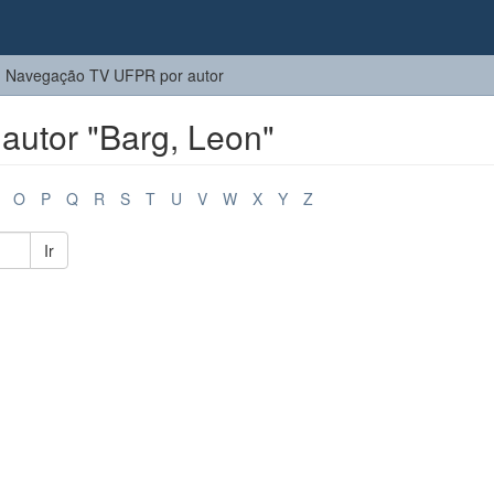
Navegação TV UFPR por autor
utor "Barg, Leon"
O
P
Q
R
S
T
U
V
W
X
Y
Z
Ir