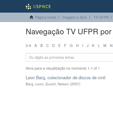
Página inicial
Imagem e Som
TV UFPR
Navegação TV UFPR por a
0-9
A
B
C
D
E
F
G
H
I
J
K
L
M
N
Itens para a visualização no momento 1-1 of 1
Leon Barg, colecionador de discos de vinil
Barg, Leon
;
Zucchi, Nelson
(
2007
)