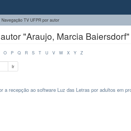
Navegação TV UFPR por autor
tor "Araujo, Marcia Baiersdorf"
O
P
Q
R
S
T
U
V
W
X
Y
Z
Ir
dor a recepçăo ao software Luz das Letras por adultos em p