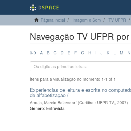
Página inicial
Imagem e Som
TV UFPR
Navegação TV UFPR por au
0-9
A
B
C
D
E
F
G
H
I
J
K
L
M
N
Itens para a visualização no momento 1-1 of 1
Experiencias de leitura e escrita no computa
de alfabetizaçăo /
Araujo, Marcia Baiersdorf
(
Curitiba : UFPR TV,
,
2007
)
Genero: Entrevista