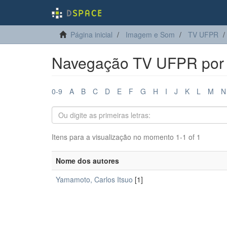
Página inicial
Imagem e Som
TV UFPR
Navegação TV UFPR por 
0-9
A
B
C
D
E
F
G
H
I
J
K
L
M
N
Itens para a visualização no momento 1-1 of 1
Nome dos autores
Yamamoto, Carlos Itsuo
[1]