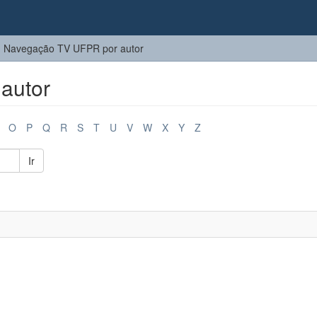
Navegação TV UFPR por autor
autor
O
P
Q
R
S
T
U
V
W
X
Y
Z
Ir