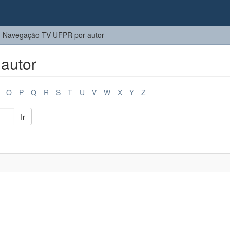
Navegação TV UFPR por autor
autor
O
P
Q
R
S
T
U
V
W
X
Y
Z
Ir