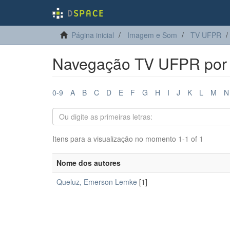
Página inicial
Imagem e Som
TV UFPR
Navegação TV UFPR por 
0-9
A
B
C
D
E
F
G
H
I
J
K
L
M
N
Itens para a visualização no momento 1-1 of 1
Nome dos autores
Queluz, Emerson Lemke
[1]