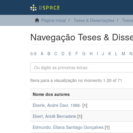
Página inicial
Teses & Dissertações
Teses
Navegação Teses & Disse
0-9
A
B
C
D
E
F
G
H
I
J
K
L
M
N
Itens para a visualização no momento 1-20 of 71
Nome dos autores
Eberle, André Davi, 1986-
[1]
Ebert, Ariclê Bernadete
[1]
Edmundo, Eliana Santiago Gonçalves
[1]