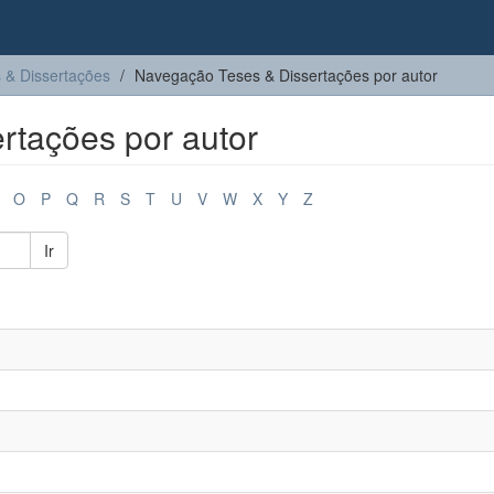
 & Dissertações
Navegação Teses & Dissertações por autor
rtações por autor
O
P
Q
R
S
T
U
V
W
X
Y
Z
Ir