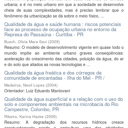
urbana; e é no meio urbano em que a sociedade se desenvolve
cheia de suas complexidades, mas é preciso lembrar que o
fenômeno da urbanização se dá sobre o meio físico, ...
Qualidade da água e saúde humana : riscos potenciais
face ao processo de ocupação urbana no entorno da
Represa do Passaúna - Curitiba - PR
Busch, Olivia Mara Savi
(
2009
)
Resumo: O modelo de desenvolvimento vigente em quase todo o
mundo impõe ao ambiente urbano graves conseqüências:
aceleração do crescimento das cidades, poluição da água, do ar
e do solo que aliados as novas tecnologias e ...
Qualidade da água freática e dos córregos da
comunidade de encantadas - Ilha do Mel - PR /
Medeiros, Neoli Lopes
(
2004
)
Orientador: Luiz Eduardo Mantovani
Qualidade da água superficial e a relação com o uso do
solo e componentes ambientais na microbacia do Rio
Campestre, Colombo, PR
Ribeiro, Karina Hacke
(
2009
)
Resumo: A degradação dos recursos hídricos cresce
acentuadamente sendo a agricultura uma das atividades