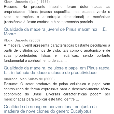
Klock, Umberto
(
[s.n.]
,
1989
)
Resumo: No presente trabalho foram determinadas as
propriedades físicas (massa específica, nos estados verde e
seco, contrações e anisotropia dimensional) e mecânicas
(resistência ã flexão estática e ã compreensão paralela ...
Qualidade da madeira juvenil de Pinus maximinoi H.E.
Moore
Klock, Umberto
(
2000
)
A madeira juvenil apresenta características bastante peculiares a
partir de distintos pontos de vista, tais como o anatômico e de
suas propriedades fisicas e mecânicas, sendo portanto
fundamental o conhecimento de sua ...
Qualidade da madeira, celulose e papel em Pinus taeda
L. : influência da idade e classe de produtividade
Andrade, Alan Sulato de
(
2006
)
Resumo: O setor produtivo de polpa celulósica e papel vêm
contribuindo de forma expressiva para o desenvolvimento sócio-
econômico do Brasil. Diversas características podem ser
mencionadas para explicar este fato, dentre ...
Qualidade da secagem convencional conjunta da
madeira de nove clones do genero Eucalyptus