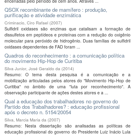
encenadas pelo período de cem anos. Através ...
QSOX recombinante de mamífero : produção,
purificação e atividade enzimática
Criminacio, Ciro Rafael
(
2007
)
Sulfidril oxidases são enzimas que catalisam a formação de
dissulfetos em peptídeos e proteínas com a redução do oxigênio
molecular para peróxido de hidrogênio. Duas famílias de sulfidril
oxidases dependentes de FAD foram ...
Quadros do reconhecimento : a comunicação política
do movimento Hip-Hop de Curitiba
Silva Junior, José Geraldo da
(
2014
)
Resumo: O tema desta pesquisa é a comunicação e a
mobilização articuladas pelos atores do "Movimento Hip-Hop de
Curitiba" no âmbito de uma "luta por reconhecimento". A
observação participante de ações destes atores e a ...
Qual a educação dos trabalhadores no governo do
Partido dos Trabalhadores? : educação profissional
após o decreto n. 5154/20054
Silva, Marcia Maria da
(
2007
)
Resumo: Nesta dissertação são analisadas as políticas de
educação profissional do governo do Presidente Luiz Inácio Lula