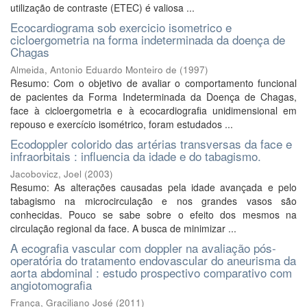
utilização de contraste (ETEC) é valiosa ...
Ecocardiograma sob exercicio isometrico e
cicloergometria na forma indeterminada da doença de
Chagas
Almeida, Antonio Eduardo Monteiro de
(
1997
)
Resumo: Com o objetivo de avaliar o comportamento funcional
de pacientes da Forma Indeterminada da Doença de Chagas,
face à cicloergometria e à ecocardiografia unidimensional em
repouso e exercício isométrico, foram estudados ...
Ecodoppler colorido das artérias transversas da face e
infraorbitais : influencia da idade e do tabagismo.
Jacobovicz, Joel
(
2003
)
Resumo: As alterações causadas pela idade avançada e pelo
tabagismo na microcirculação e nos grandes vasos são
conhecidas. Pouco se sabe sobre o efeito dos mesmos na
circulação regional da face. A busca de minimizar ...
A ecografia vascular com doppler na avaliação pós-
operatória do tratamento endovascular do aneurisma da
aorta abdominal : estudo prospectivo comparativo com
angiotomografia
França, Graciliano José
(
2011
)