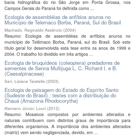
bacia hidrográfica do rio São Jorge em Ponta Grossa, nos
Campos Gerais do Paraná foi definida como ...
Ecologia de assembléias de anfíbios anuros no
Município de Telemaco Borba, Paraná, Sul do Brasil
Machado, Reginaldo Assêncio
(
2004
)
Resumo: Ecologia de assembléias de anfíbios anuros no
município de Telêmaco Borba, Paraná, sul do Brasil. Sob este
título geral foi desenvolvida esta tese entre os anos de 1999 e
2004. O trabalho foi dividido em três artigos ...
Ecologia de bruquídeos (coleoptera) predadores de
sementes de Senna Multijuga L. C. Richard I. e B.
(Caesalpinaceae)
Sari, Lisiane Taiatella
(
2003
)
Ecologia de paisagem do Estado do Espírito Santo
(Sudeste do Brasil) : testes com a distribuição do
Chauá (Amazona Rhodocorytha)
Klemann Júnior, Louri
(
2012
)
Resumo: Mosaicos compostos por ambientes alterados e
naturais contribuem com distintos graus de importância para
diferentes organismos. A importância dos ambientes alterados
(matriz) vem sendo negligenciada, devido, em ...