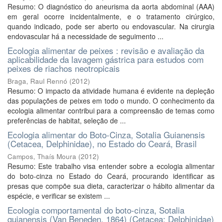
Resumo: O diagnóstico do aneurisma da aorta abdominal (AAA)
em geral ocorre incidentalmente, e o tratamento cirúrgico,
quando indicado, pode ser aberto ou endovascular. Na cirurgia
endovascular há a necessidade de seguimento ...
Ecologia alimentar de peixes : revisão e avaliação da
aplicabilidade da lavagem gástrica para estudos com
peixes de riachos neotropicais
Braga, Raul Rennó
(
2012
)
Resumo: O impacto da atividade humana é evidente na depleção
das populações de peixes em todo o mundo. O conhecimento da
ecologia alimentar contribui para a compreensão de temas como
preferências de habitat, seleção de ...
Ecologia alimentar do Boto-Cinza, Sotalia Guianensis
(Cetacea, Delphinidae), no Estado do Ceará, Brasil
Campos, Thaís Moura
(
2012
)
Resumo: Este trabalho visa entender sobre a ecologia alimentar
do boto-cinza no Estado do Ceará, procurando identificar as
presas que compõe sua dieta, caracterizar o hábito alimentar da
espécie, e verificar se existem ...
Ecologia comportamental do boto-cinza, Sotalia
guianensis (Van Beneden, 1864) (Cetacea: Delphinidae)