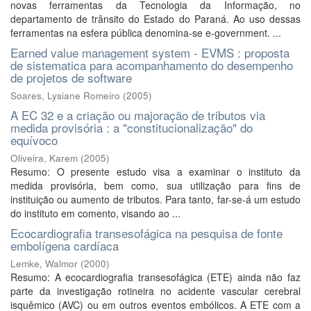
novas ferramentas da Tecnologia da Informação, no
departamento de trânsito do Estado do Paraná. Ao uso dessas
ferramentas na esfera pública denomina-se e-government. ...
Earned value management system - EVMS : proposta
de sistematica para acompanhamento do desempenho
de projetos de software
Soares, Lysiane Romeiro
(
2005
)
A EC 32 e a criação ou majoração de tributos via
medida provisória : a "constitucionalização" do
equívoco
Oliveira, Karem
(
2005
)
Resumo: O presente estudo visa a examinar o instituto da
medida provisória, bem como, sua utilização para fins de
instituição ou aumento de tributos. Para tanto, far-se-á um estudo
do instituto em comento, visando ao ...
Ecocardiografia transesofágica na pesquisa de fonte
embolígena cardíaca
Lemke, Walmor
(
2000
)
Resumo: A ecocardiografia transesofágica (ETE) ainda não faz
parte da investigação rotineira no acidente vascular cerebral
isquêmico (AVC) ou em outros eventos embólicos. A ETE com a