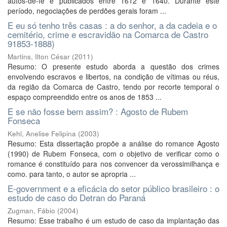
autos-de-fé e publicados entre 1612 e 1640. Durante este
período, negociações de perdões gerais foram ...
E eu só tenho três casas : a do senhor, a da cadeia e o
cemitério, crime e escravidão na Comarca de Castro
91853-1888)
Martins, Ilton César
(
2011
)
Resumo: O presente estudo aborda a questão dos crimes
envolvendo escravos e libertos, na condição de vítimas ou réus,
da região da Comarca de Castro, tendo por recorte temporal o
espaço compreendido entre os anos de 1853 ...
E se não fosse bem assim? : Agosto de Rubem
Fonseca
Kehl, Anelise Felipina
(
2003
)
Resumo: Esta dissertação propõe a análise do romance Agosto
(1990) de Rubem Fonseca, com o objetivo de verificar como o
romance é constituído para nos convencer da verossimilhança e
como. para tanto, o autor se apropria ...
E-government e a eficácia do setor público brasileiro : o
estudo de caso do Detran do Paraná
Zugman, Fábio
(
2004
)
Resumo: Esse trabalho é um estudo de caso da implantação das