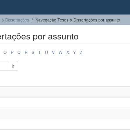
 & Dissertações
Navegação Teses & Dissertações por assunto
rtações por assunto
O
P
Q
R
S
T
U
V
W
X
Y
Z
Ir