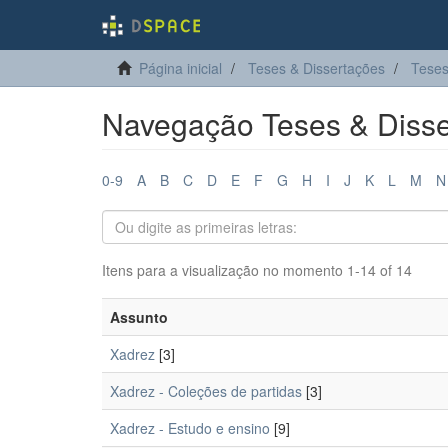
Página inicial
Teses & Dissertações
Teses
Navegação Teses & Disse
0-9
A
B
C
D
E
F
G
H
I
J
K
L
M
N
Itens para a visualização no momento 1-14 of 14
Assunto
Xadrez
[3]
Xadrez - Coleções de partidas
[3]
Xadrez - Estudo e ensino
[9]