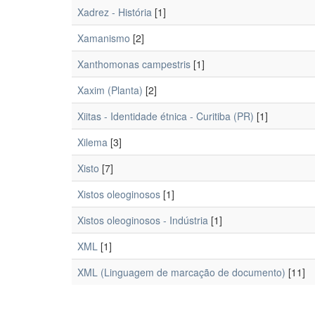
Xadrez - História
[1]
Xamanismo
[2]
Xanthomonas campestris
[1]
Xaxim (Planta)
[2]
Xiitas - Identidade étnica - Curitiba (PR)
[1]
Xilema
[3]
Xisto
[7]
Xistos oleoginosos
[1]
Xistos oleoginosos - Indústria
[1]
XML
[1]
XML (Linguagem de marcação de documento)
[11]