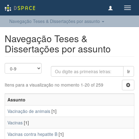
Toggl
navig
Navegação Teses & Dissertações por assunto
Navegação Teses &
Dissertações por assunto
Ir
Itens para a visualização no momento 1-20 of 259
Assunto
Vacinação de animais
[1]
Vacinas
[1]
Vacinas contra hepatite B
[1]