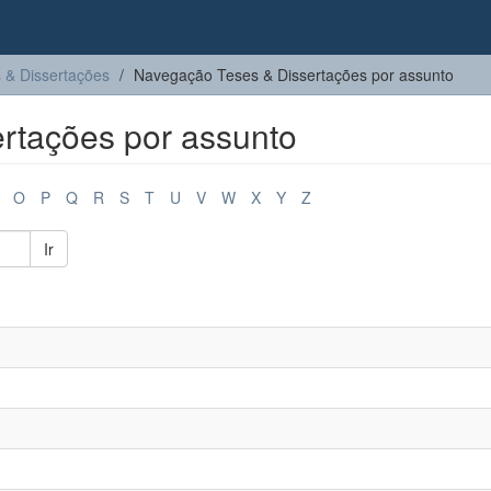
 & Dissertações
Navegação Teses & Dissertações por assunto
rtações por assunto
O
P
Q
R
S
T
U
V
W
X
Y
Z
Ir