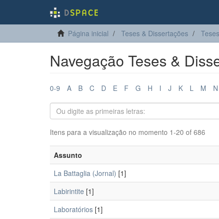
Página inicial
Teses & Dissertações
Teses
Navegação Teses & Disse
0-9
A
B
C
D
E
F
G
H
I
J
K
L
M
N
Itens para a visualização no momento 1-20 of 686
Assunto
La Battaglia (Jornal)
[1]
Labirintite
[1]
Laboratórios
[1]