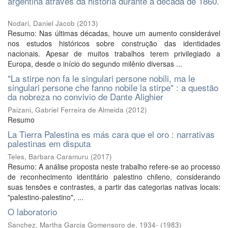
argentina através da história durante a década de 1860.
Nodari, Daniel Jacob
(
2013
)
Resumo: Nas últimas décadas, houve um aumento considerável
nos estudos históricos sobre construção das identidades
nacionais. Apesar de muitos trabalhos terem privilegiado a
Europa, desde o início do segundo milênio diversas ...
"La stirpe non fa le singulari persone nobili, ma le
singulari persone che fanno nobile la stirpe" : a questão
da nobreza no convivio de Dante Alighier
Paizani, Gabriel Ferreira de Almeida
(
2012
)
Resumo
La Tierra Palestina es más cara que el oro : narrativas
palestinas em disputa
Teles, Barbara Caramuru
(
2017
)
Resumo: A análise proposta neste trabalho refere-se ao processo
de reconhecimento identitário palestino chileno, considerando
suas tensões e contrastes, a partir das categorias nativas locais:
"palestino-palestino", ...
O laboratorio
Sanchez, Martha Garcia Gomensoro de, 1934-
(
1983
)