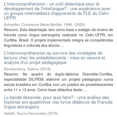
L'intercompréhension : un outil didactique pour le
développement de l'interlangue? : une expérience avec
un groupe intermédiaire d'apprenants de FLE du Celin-
UFPR
Schaeffer, Constance Marie Bertille, 1996-
(
2020
)
Resumo: Esta dissertação tem como base o estágio de ensino de
francês como língua estrangeira realizado no Celin-UFPR, em
Curitiba, Brasil. O projeto implementado integra as competências
linguísticas e culturais dos alunos ...
L'intercompréhension au service des stratégies de
lecture chez les préadolescents : mise en oeuvre et
analyse d'un projet pédagogique
Dautzenberg, Sabine
(
2016
)
Resumo: No quadro do duplo-diploma Grenoble-Curitiba,
especialidade DILIPEM, elaborei um projeto pedagogico numa
escola brasileira em Curitiba com um publico de preadolescentes
entre 11 e 13 anos. Como base didactica deste ...
La bande dessinée, pour quoi faire? : uma análise das
histórias em quadrinhos nos livros didáticos de Francês
língua estrangeira
Vailatti, Teurra Fernandes
(
2016
)