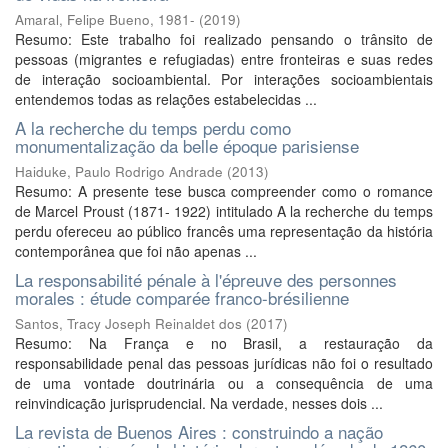
Amaral, Felipe Bueno, 1981-
(
2019
)
Resumo: Este trabalho foi realizado pensando o trânsito de
pessoas (migrantes e refugiadas) entre fronteiras e suas redes
de interação socioambiental. Por interações socioambientais
entendemos todas as relações estabelecidas ...
A la recherche du temps perdu como
monumentalização da belle époque parisiense
Haiduke, Paulo Rodrigo Andrade
(
2013
)
Resumo: A presente tese busca compreender como o romance
de Marcel Proust (1871- 1922) intitulado A la recherche du temps
perdu ofereceu ao público francês uma representação da história
contemporânea que foi não apenas ...
La responsabilité pénale à l'épreuve des personnes
morales : étude comparée franco-brésilienne
Santos, Tracy Joseph Reinaldet dos
(
2017
)
Resumo: Na França e no Brasil, a restauração da
responsabilidade penal das pessoas jurídicas não foi o resultado
de uma vontade doutrinária ou a consequência de uma
reinvindicação jurisprudencial. Na verdade, nesses dois ...
La revista de Buenos Aires : construindo a nação