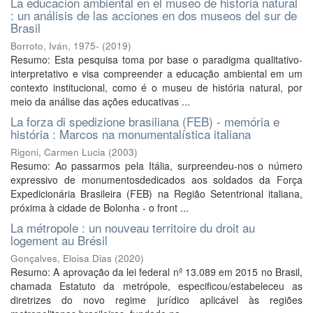
La educación ambiental en el museo de historia natural
: un análisis de las acciones en dos museos del sur de
Brasil
Borroto, Iván, 1975-
(
2019
)
Resumo: Esta pesquisa toma por base o paradigma qualitativo-
interpretativo e visa compreender a educação ambiental em um
contexto institucional, como é o museu de história natural, por
meio da análise das ações educativas ...
La forza di spedizione brasiliana (FEB) - memória e
história : Marcos na monumentalística italiana
Rigoni, Carmen Lucia
(
2003
)
Resumo: Ao passarmos pela Itália, surpreendeu-nos o número
expressivo de monumentosdedicados aos soldados da Força
Expedicionária Brasileira (FEB) na Região Setentrional italiana,
próxima à cidade de Bolonha - o front ...
La métropole : un nouveau territoire du droit au
logement au Brésil
Gonçalves, Eloisa Dias
(
2020
)
Resumo: A aprovação da lei federal nº 13.089 em 2015 no Brasil,
chamada Estatuto da metrópole, especificou/estabeleceu as
diretrizes do novo regime jurídico aplicável às regiões