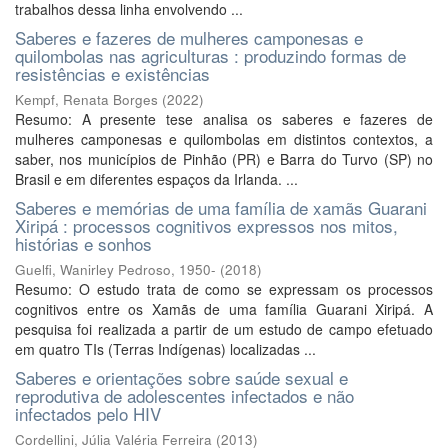
trabalhos dessa linha envolvendo ...
Saberes e fazeres de mulheres camponesas e
quilombolas nas agriculturas : produzindo formas de
resistências e existências
Kempf, Renata Borges
(
2022
)
Resumo: A presente tese analisa os saberes e fazeres de
mulheres camponesas e quilombolas em distintos contextos, a
saber, nos municípios de Pinhão (PR) e Barra do Turvo (SP) no
Brasil e em diferentes espaços da Irlanda. ...
Saberes e memórias de uma família de xamãs Guarani
Xiripá : processos cognitivos expressos nos mitos,
histórias e sonhos
Guelfi, Wanirley Pedroso, 1950-
(
2018
)
Resumo: O estudo trata de como se expressam os processos
cognitivos entre os Xamãs de uma família Guarani Xiripá. A
pesquisa foi realizada a partir de um estudo de campo efetuado
em quatro TIs (Terras Indígenas) localizadas ...
Saberes e orientações sobre saúde sexual e
reprodutiva de adolescentes infectados e não
infectados pelo HIV
Cordellini, Júlia Valéria Ferreira
(
2013
)