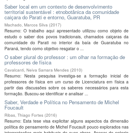
Saber local em um contexto de desenvolvimento
territorial sustentável : etnobotânica da comunidade
caiçara do Parati e entorno, Guaratuba, PR
Machado, Marcos Silva
(
2017
)
Resumo: O trabalho aqui apresentado utilizou como objeto de
estudo o saber dos povos tradicionais, chamados caiçaras da
comunidade do Parati no interior da baía de Guaratuba no
Paraná, tendo como objetivo resgatar o ...
O saber plural do professor : um olhar na formação de
professores de física
Cavalcanti, Neiva Samara Mendes
(
2010
)
Resumo: Nesta pesquisa investiga-se a formação inicial de
professores de física em um curso de Licenciatura em física a
partir das discussões sobre os saberes necessários para esta
formação. Buscou-se identificar e analisar ...
Saber, Verdade e Política no Pensamento de Michel
Foucault
Ribas, Thiago Fortes
(
2016
)
Resumo: Esta tese visa explicitar alguns aspectos da dimensão
política do pensamento de Michel Foucault pouco explorados nas
interpretações mais habituais de suas obras. Apesar do próprio