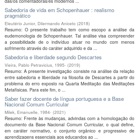
das/os comentadoras/es modernos ...
Sabedoria de vida em Schopenhauer : realismo
pragmático
Eleutério Junior, Dilermando Aniceto
(
2018
)
Resumo: O presente trabalho tem como escopo a análise da
eudemonologia de Schopenhauer. Tal análise visa compreender
a possibilidade de o indivíduo atuar no mundo com menos
sofrimento através do caráter adquirido e da ...
Sabedoria e liberdade segundo Descartes
Vieira, Pablo Petravicius, 1995-
(
2019
)
Resumo: A presente investigação consiste na análise da relação
entre sabedoria e liberdade na filosofia de Descartes a partir do
problema do erro exposto na Quarta Meditação das Meditações
Metafísicas. Para este fim, o ...
Saber fazer docente de língua portuguesa e a Base
Nacional Comum Curricular
Milek, Emanuelle, 1984-
(
2021
)
Resumo: Frente às mudanças, advindas com a homologação do
documento da Base Nacional Comum Curricular, o qual define,
em caráter normativo, o conjunto orgânico e progressivo de
aprendizagens essenciais aos educandos ao ...