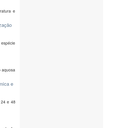
ratura e
ização
 espécie
o aquosa
mica e
 24 e 48