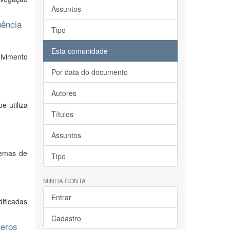
Assuntos
uência
Tipo
Esta comunidade
lvimento
Por data do documento
Autores
 utiliza
Títulos
Assuntos
temas de
Tipo
MINHA CONTA
Entrar
ificadas
Cadastro
meros