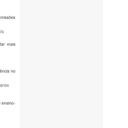
emissões
is
tar mais
ência no
ares
e ensino-