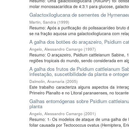
Resumo: Uma galactoxiloglucana (HXGRP) foi obtid
molar monossacarídica de 4:3:1 para glucose, galactos
Galactoxiloglucana de sementes de Hymenaea c
Martin, Sandra
(
1999
)
Resumo: Após a purificação do polissacarídeo bruto 
se na fração aquosa uma galactoxiloglucana com relaçã
A galha dos botões do araçazeiro, Psidium ca
Angelo, Alessandro Camargo
(
1997
)
Resumo: O araçazeiro, Psidium cattleianum Sabine, 18
regiões tropicais do mundo, sendo considerada em al
A galha dos frutos de Psidium cattleianum Sab
infestação, suscetibilidade da planta e ontoge
Dalmolin, Anamaria
(
2005
)
Este trabalho caracteriza alguns aspectos da intera
Primeiro Planalto e no Litoral paranaenses, no tocante
Galhas entomógenas sobre Psidium cattleianu
planta
Angelo, Alessandro Camargo
(
2001
)
Resumo: 1- Os modelos de ataque de uma galha de b
foliar causada por Tectococcus ovatus (Hemiptera, Eri