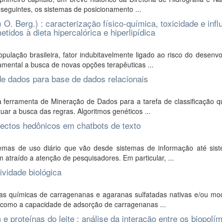
s seguintes, os sistemas de posicionamento ...
 Berg.) : caracterização físico-química, toxicidade e infl
dos à dieta hipercalórica e hiperlipídica
lação brasileira, fator indubitavelmente ligado ao risco do desenvo
amental a busca de novas opções terapêuticas ...
e dados para base de dados relacionais
erramenta de Mineração de Dados para a tarefa de classificação que
tuar a busca das regras. Algoritmos genéticos ...
pectos hedônicos em chatbots de texto
emas de uso diário que vão desde sistemas de informação até sis
atraído a atenção de pesquisadores. Em particular, ...
ividade biológica
as químicas de carragenanas e agaranas sulfatadas nativas e/ou mod
como a capacidade de adsorção de carragenanas ...
proteínas do leite : análise da interação entre os biopolí