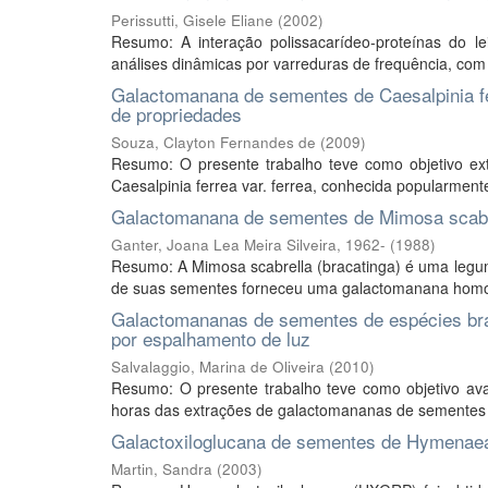
Perissutti, Gisele Eliane
(
2002
)
Resumo: A interação polissacarídeo-proteínas do lei
análises dinâmicas por varreduras de frequência, com
Galactomanana de sementes de Caesalpinia fer
de propriedades
Souza, Clayton Fernandes de
(
2009
)
Resumo: O presente trabalho teve como objetivo ext
Caesalpinia ferrea var. ferrea, conhecida popularment
Galactomanana de sementes de Mimosa scabre
Ganter, Joana Lea Meira Silveira, 1962-
(
1988
)
Resumo: A Mimosa scabrella (bracatinga) é uma legum
de suas sementes forneceu uma galactomanana homog
Galactomananas de sementes de espécies brasi
por espalhamento de luz
Salvalaggio, Marina de Oliveira
(
2010
)
Resumo: O presente trabalho teve como objetivo aval
horas das extrações de galactomananas de sementes d
Galactoxiloglucana de sementes de Hymenaea c
Martin, Sandra
(
2003
)