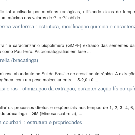
te foi analisada por medidas reológicas, utilizando ciclos de tempe
 um máximo nos valores de G' e G" obtido ...
rea var.ferrea : estrutura, modificação química e caracter
rair e caracterizar o biopolímero (GMPF) extraído das sementes da
e como Pau-ferro. As cromatografias em fase ...
lla (bracatinga)
inosa abundante no Sul do Brasil e de crescimento rápido. A extraçã
ênea, com um peso molecular entre 1,5-2,0.10 ...
leiras : otimização da extração, caracterização físico-quí
iar os processos diretos e seqüenciais nos tempos de 1, 2, 3, 4, 6,
e bracatinga – GM (Mimosa scabrella), ...
ourbaril : estrutura e propriedades