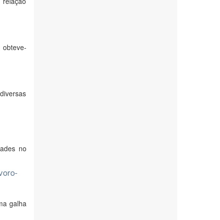
 relação
, obteve-
 diversas
dades no
voro-
ma galha