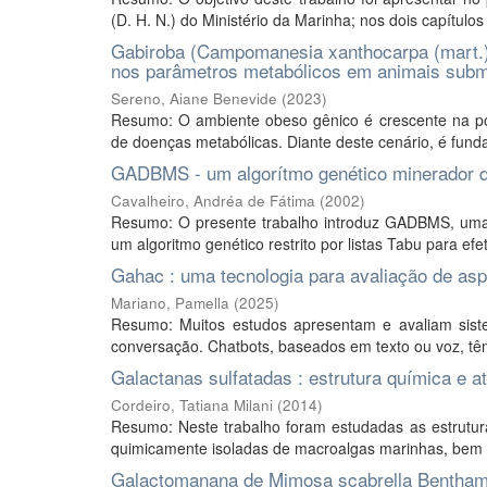
(D. H. N.) do Ministério da Marinha; nos dois capítulo
Gabiroba (Campomanesia xanthocarpa (mart.) O.
nos parâmetros metabólicos em animais submeti
Sereno, Aiane Benevide
(
2023
)
Resumo: O ambiente obeso gênico é crescente na popu
de doenças metabólicas. Diante deste cenário, é fund
GADBMS - um algorítmo genético minerador d
Cavalheiro, Andréa de Fátima
(
2002
)
Resumo: O presente trabalho introduz GADBMS, uma f
um algoritmo genético restrito por listas Tabu para efe
Gahac : uma tecnologia para avaliação de as
Mariano, Pamella
(
2025
)
Resumo: Muitos estudos apresentam e avaliam sist
conversação. Chatbots, baseados em texto ou voz, têm 
Galactanas sulfatadas : estrutura química e at
Cordeiro, Tatiana Milani
(
2014
)
Resumo: Neste trabalho foram estudadas as estrutur
quimicamente isoladas de macroalgas marinhas, bem 
Galactomanana de Mimosa scabrella Bentham e 