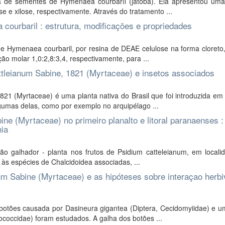
a de sementes de Hymenaea courbaríl (jatobá). Ela apresentou uma
e e xilose, respectivamente. Através do tratamento ...
ourbaril : estrutura, modificações e propriedades
de Hymenaea courbaril, por resina de DEAE celulose na forma cloreto
o molar 1,0:2,8:3,4, respectivamente, para ...
ttleianum Sabine, 1821 (Myrtaceae) e insetos associados
21 (Myrtaceae) é uma planta nativa do Brasil que foi introduzida em
gumas delas, como por exemplo no arquipélago ...
ine (Myrtaceae) no primeiro planalto e litoral paranaenses :
nia
ção galhador - planta nos frutos de Psidium catteleianum, em locali
 às espécies de Chalcidoidea associadas, ...
m Sabine (Myrtaceae) e as hipóteses sobre interaçao herbi
otões causada por Dasineura gigantea (Diptera, Cecidomyiidae) e u
ococcidae) foram estudados. A galha dos botões ...