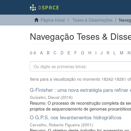
Página inicial
Teses & Dissertações
Navega
Navegação Teses & Disser
0-9
A
B
C
D
E
F
G
H
I
J
K
L
M
N
Itens para a visualização no momento 18242-18261 o
G-Finisher : uma nova estratégia para refinar
Guizelini, Dieval
(
2016
)
Resumo: O processo de reconstrução completa da s
projetos de sequenciamento de genomas procarióticos
O G.P.S. nos levantamentos hidrográficos
Carvalho, Roberto Figueira
(
2001
)
Resumo: O objetivo deste trabalho foi apresentar no 