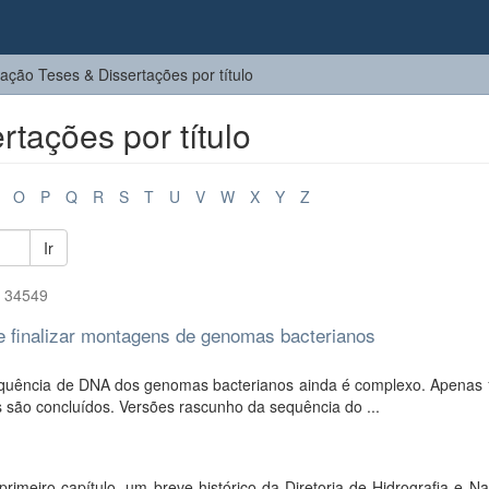
ção Teses & Dissertações por título
tações por título
O
P
Q
R
S
T
U
V
W
X
Y
Z
Ir
f 34549
 e finalizar montagens de genomas bacterianos
equência de DNA dos genomas bacterianos ainda é complexo. Apenas
 são concluídos. Versões rascunho da sequência do ...
primeiro capítulo, um breve histórico da Diretoria de Hidrografia e 