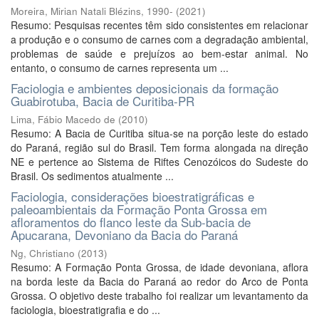
Moreira, Mirian Natali Blézins, 1990-
(
2021
)
Resumo: Pesquisas recentes têm sido consistentes em relacionar
a produção e o consumo de carnes com a degradação ambiental,
problemas de saúde e prejuízos ao bem-estar animal. No
entanto, o consumo de carnes representa um ...
Faciologia e ambientes deposicionais da formação
Guabirotuba, Bacia de Curitiba-PR
Lima, Fábio Macedo de
(
2010
)
Resumo: A Bacia de Curitiba situa-se na porção leste do estado
do Paraná, região sul do Brasil. Tem forma alongada na direção
NE e pertence ao Sistema de Riftes Cenozóicos do Sudeste do
Brasil. Os sedimentos atualmente ...
Faciologia, considerações bioestratigráficas e
paleoambientais da Formação Ponta Grossa em
afloramentos do flanco leste da Sub-bacia de
Apucarana, Devoniano da Bacia do Paraná
Ng, Christiano
(
2013
)
Resumo: A Formação Ponta Grossa, de idade devoniana, aflora
na borda leste da Bacia do Paraná ao redor do Arco de Ponta
Grossa. O objetivo deste trabalho foi realizar um levantamento da
faciologia, bioestratigrafia e do ...