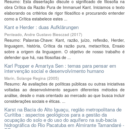
Resumo: Esta dissertação discute o significado de filosofia na
obra Crítica da Razão Pura de Immanuel Kant. Iniciamos o texto
elaborando os critérios de rigor filosófico e procurando entender
como a Crítica estabelece estes ...
Kant e Herder : duas Aufklärungen
Penteado, Andre Gustavo Biesczad
(
2017
)
Resumo: Palavras-Chave: Kant, razão, juízo, reflexão, Herder,
linguagem, história, Crítica da razão pura, metacrítica, Ensaio
sobre a origem da linguagem. O objetivo de nosso trabalho é
defender que há, nas filosofias de ...
Karl Popper e Amartya Sen : temas para pensar em
intervenção social e desenvolvimento humano
Marin, Solange Regina
(
2005
)
Resumo: As avaliações de políticas públicas ou outras iniciativas
voltadas ao desenvolvimento seguem diferentes métodos de
análise, desde o mais orientado ao mercado ao que busca incluir
considerações sociais e éticas. ...
Karst na Bacia do Alto Iguaçu, região metropolitana de
Curitiba : aspectos geológicos para a gestão da
ocupação do solo e do uso do aquífero na sub-bacia
hidrográfica do Rio Pacatuba em Almirante Tamandaré -