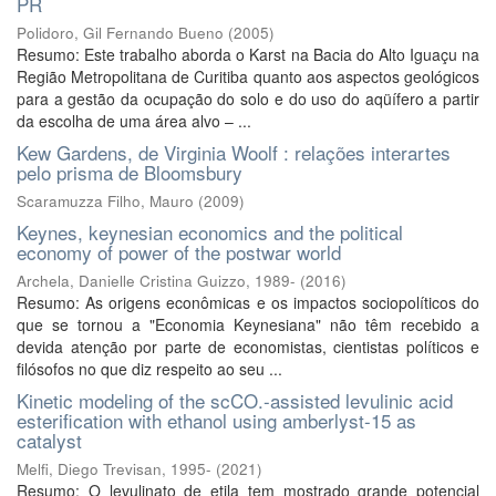
PR
Polidoro, Gil Fernando Bueno
(
2005
)
Resumo: Este trabalho aborda o Karst na Bacia do Alto Iguaçu na
Região Metropolitana de Curitiba quanto aos aspectos geológicos
para a gestão da ocupação do solo e do uso do aqüífero a partir
da escolha de uma área alvo – ...
Kew Gardens, de Virginia Woolf : relações interartes
pelo prisma de Bloomsbury
Scaramuzza Filho, Mauro
(
2009
)
Keynes, keynesian economics and the political
economy of power of the postwar world
Archela, Danielle Cristina Guizzo, 1989-
(
2016
)
Resumo: As origens econômicas e os impactos sociopolíticos do
que se tornou a "Economia Keynesiana" não têm recebido a
devida atenção por parte de economistas, cientistas políticos e
filósofos no que diz respeito ao seu ...
Kinetic modeling of the scCO.-assisted levulinic acid
esterification with ethanol using amberlyst-15 as
catalyst
Melfi, Diego Trevisan, 1995-
(
2021
)
Resumo: O levulinato de etila tem mostrado grande potencial