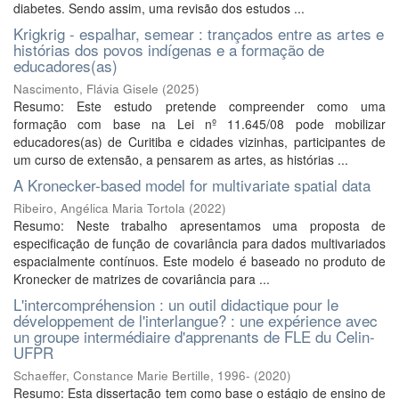
diabetes. Sendo assim, uma revisão dos estudos ...
Krigkrig - espalhar, semear : trançados entre as artes e
histórias dos povos indígenas e a formação de
educadores(as)
Nascimento, Flávia Gisele
(
2025
)
Resumo: Este estudo pretende compreender como uma
formação com base na Lei nº 11.645/08 pode mobilizar
educadores(as) de Curitiba e cidades vizinhas, participantes de
um curso de extensão, a pensarem as artes, as histórias ...
A Kronecker-based model for multivariate spatial data
Ribeiro, Angélica Maria Tortola
(
2022
)
Resumo: Neste trabalho apresentamos uma proposta de
especificação de função de covariância para dados multivariados
espacialmente contínuos. Este modelo é baseado no produto de
Kronecker de matrizes de covariância para ...
L'intercompréhension : un outil didactique pour le
développement de l'interlangue? : une expérience avec
un groupe intermédiaire d'apprenants de FLE du Celin-
UFPR
Schaeffer, Constance Marie Bertille, 1996-
(
2020
)
Resumo: Esta dissertação tem como base o estágio de ensino de