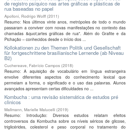
de registro psíquico nas artes gráficas e plásticas de
rua baseadas no papel
Apolloni, Rodrigo Wolff
(
2011
)
Resumo: Nos últimos vinte anos, metrópoles de todo o mundo
passaram a conviver com novas manifestações no contexto das
chamadas &quot;artes gráficas de rua". Além do Grafite e da
Pichação – conhecidos desde o início dos ...
Kollokationen zu den Themen Politik und Gesellschaft
für fortgeschrittene brasilianische Lernende (ab Niveau
B2)
Cuchereave, Fabrício Campos
(
2018
)
Resumo: A aquisição de vocabulário em língua estrangeira
envolve diferentes aspectos do conhecimento lexical que
permeiam a forma, o significado e o uso das palavras. Alunos
avançados apresentam certas dificuldades no ...
Kombucha : uma revisão sistemática de estudos pré
clinicos
Mallmann, Marielle Malucelli
(
2019
)
Resumo: Introdução: Diversos estudos relatam efeitos
controversos da Kombucha sobre os níveis séricos de glicose,
triglicérides, colesterol e peso corporal no tratamento do