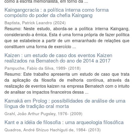
como a escrita memorialista, em torno da ...
Kaingangcracia : a política interna como forma
compósito do poder da chefia Kaingang
Baptista, Patrick Leandro
(
2024
)
Resumo: Neste estudo, aborda-se a política interna Kaingang,
considerando-a êmica. Esta é uma forma própria de fazer política
que se estabelece a partir de um emaranhado de relações que
constituem uma forma de exercício ...
Kaizen : um estudo de caso dos eventos Kaizen
realizados na Bematech do ano de 2014 a 2017
Pampuche, Fabio da Silva, 1989-
(
2018
)
Resumo: Este trabalho apresenta um estudo de caso que trata
da aplicação da filosofia de melhoria contínua, através da
realização de eventos kaizen na empresa Bematech com o intuito
de analisar os impactos financeiros dessa ...
Kamakã em Prolog : possibilidades de análise de uma
língua de tradição oral morta
Grahl, João Arthur Pugsley, 1976-
(
2009
)
Kant e a idéia de filosofia : uma arqueologia filosófica
Quadros, André Shizuo Hachiguti de, 1984-
(
2013
)