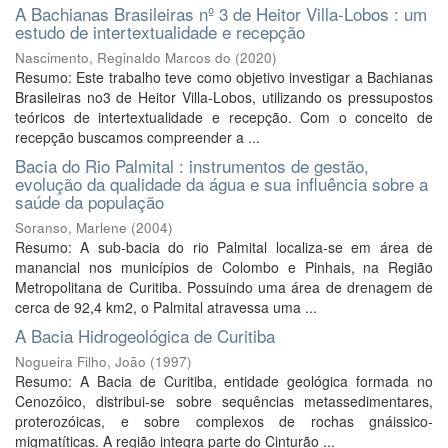
A Bachianas Brasileiras nº 3 de Heitor Villa-Lobos : um
estudo de intertextualidade e recepção
Nascimento, Reginaldo Marcos do
(
2020
)
Resumo: Este trabalho teve como objetivo investigar a Bachianas
Brasileiras no3 de Heitor Villa-Lobos, utilizando os pressupostos
teóricos de intertextualidade e recepção. Com o conceito de
recepção buscamos compreender a ...
Bacia do Rio Palmital : instrumentos de gestão,
evolução da qualidade da água e sua influência sobre a
saúde da população
Soranso, Marlene
(
2004
)
Resumo: A sub-bacia do rio Palmital localiza-se em área de
manancial nos municípios de Colombo e Pinhais, na Região
Metropolitana de Curitiba. Possuindo uma área de drenagem de
cerca de 92,4 km2, o Palmital atravessa uma ...
A Bacia Hidrogeológica de Curitiba
Nogueira Filho, João
(
1997
)
Resumo: A Bacia de Curitiba, entidade geológica formada no
Cenozóico, distribui-se sobre sequências metassedimentares,
proterozóicas, e sobre complexos de rochas gnáissico-
migmatíticas. A região integra parte do Cinturão ...