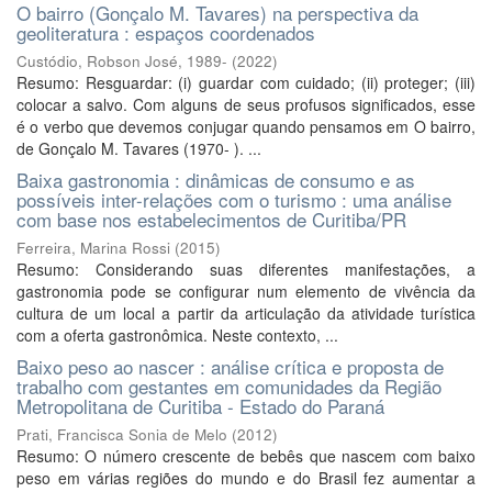
O bairro (Gonçalo M. Tavares) na perspectiva da
geoliteratura : espaços coordenados
Custódio, Robson José, 1989-
(
2022
)
Resumo: Resguardar: (i) guardar com cuidado; (ii) proteger; (iii)
colocar a salvo. Com alguns de seus profusos significados, esse
é o verbo que devemos conjugar quando pensamos em O bairro,
de Gonçalo M. Tavares (1970- ). ...
Baixa gastronomia : dinâmicas de consumo e as
possíveis inter-relações com o turismo : uma análise
com base nos estabelecimentos de Curitiba/PR
Ferreira, Marina Rossi
(
2015
)
Resumo: Considerando suas diferentes manifestações, a
gastronomia pode se configurar num elemento de vivência da
cultura de um local a partir da articulação da atividade turística
com a oferta gastronômica. Neste contexto, ...
Baixo peso ao nascer : análise crítica e proposta de
trabalho com gestantes em comunidades da Região
Metropolitana de Curitiba - Estado do Paraná
Prati, Francisca Sonia de Melo
(
2012
)
Resumo: O número crescente de bebês que nascem com baixo
peso em várias regiões do mundo e do Brasil fez aumentar a