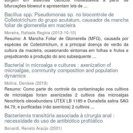
bifurcações blowout e apresentam leis de ...
Bacillus spp. Pseudomonas sp. no biocontrole de
Colletotrichum do grupo acutatum, causador da mancha
foliar de glomerella em macieira
Moreira, Rafaele Regina
(
2013-10-10
)
Resumo: A Mancha Foliar de Glomerella (MFG), causada por
espécies de Colletotrichum, é a principal doença de verão da
cultura da macieira, ocasionando sintomas em folhas e frutos e
prejudicando a produção do ano subsequente ...
Bacterial in microalga e cultures : axenization of
microalgae, community composition and population
dynamics
Molina, Denisse
(
2019
)
Resumo: Como parte do controle da contaminação nos cultivos
de microalgas foram axenizadas 2 cultivos das microalgas
Neochloris oleoabundans UTEX LB 1185 e Dunaliella salina SAG
84.79, e purificadas (não axenicos) 2 cultivos ...
Bacteriemia transitória associada à cirurgia anal :
necessidade do uso de antibiótico profilático
Bonardi, Renato Araújo
(
2001
)