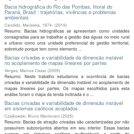
Bacia hidrográfica do Rio das Pombas, litoral do
Paraná, Brasil : trajetórias, vivências e problemas
ambientais
Candido, Maristela, 1974-
(
2019
)
Resumo: Bacias hidrográficas se apresentam como unidades
consagradas para se trabalhar a gestão das águas no meio rural
e urbano como uma unidade preferencial de gestão territorial,
sobretudo porque tem como elemento ...
Bacias crivadas e variabilidade da dimensão instável
no acoplamento de mapas lineares por partes
Verges, Marcos Cesar
(
2009
)
Resumo: Neste trabalho estudamos a ocorrência de bacias
crivadas e variabilidade da dimensão instável no acoplamento de
mapas lineares por partes. Os mapas escolhidos para esta
análise foram o mapa da tenda inclinada e o ...
Bacias crivadas e variabilidade de dimensão instável
em sistemas caóticos acoplados
Czajkowski, Bruno Mantovani
(
2025
)
Resumo: Bacias de atração crivadas são caracterizadas por não
possuírem subconjuntos abertos em seu interior. Essas bacias
surgem em sistemas caóticos multiestáveis a partir de