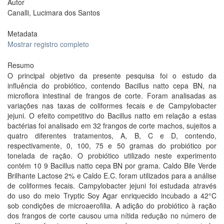
Autor
Canalli, Lucimara dos Santos
Metadata
Mostrar registro completo
Resumo
O principal objetivo da presente pesquisa foi o estudo da
influência do probiótico, contendo Bacillus natto cepa BN, na
microflora intestinal de frangos de corte. Foram analisadas as
variações nas taxas de coliformes fecais e de Campylobacter
jejuni. O efeito competitivo do Bacillus natto em relação a estas
bactérias foi analisado em 32 frangos de corte machos, sujeitos a
quatro diferentes tratamentos, A, B, C e D, contendo,
respectivamente, 0, 100, 75 e 50 gramas do probiótico por
tonelada de ração. O probiótico utilizado neste experimento
contém 10 9 Bacillus natto cepa BN por grama. Caldo Bile Verde
Brilhante Lactose 2% e Caldo E.C. foram utilizados para a análise
de coliformes fecais. Campylobacter jejuni foi estudada através
do uso do meio Tryptic Soy Agar enriquecido incubado a 42°C
sob condições de microaerofilia. A adição do probiótico à ração
dos frangos de corte causou uma nítida redução no número de