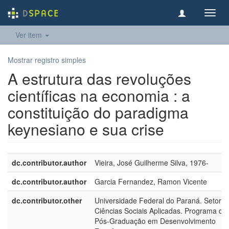
Toggl
navig
Ver item
Mostrar registro simples
A estrutura das revoluções
científicas na economia : a
constituição do paradigma
keynesiano e sua crise
dc.contributor.author
Vieira, José Guilherme Silva, 1976-
dc.contributor.author
Garcia Fernandez, Ramon Vicente
dc.contributor.other
Universidade Federal do Paraná. Setor d
Ciências Sociais Aplicadas. Programa de
Pós-Graduação em Desenvolvimento