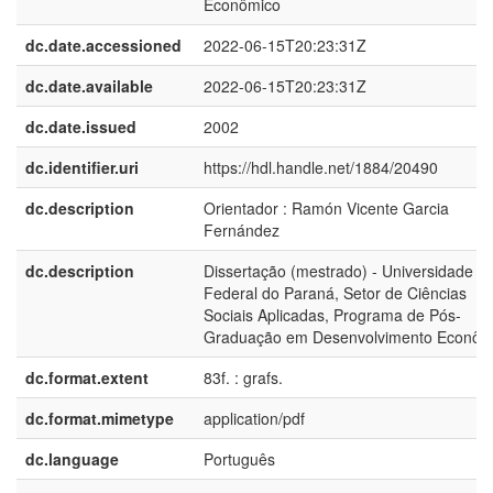
Econômico
dc.date.accessioned
2022-06-15T20:23:31Z
dc.date.available
2022-06-15T20:23:31Z
dc.date.issued
2002
dc.identifier.uri
https://hdl.handle.net/1884/20490
dc.description
Orientador : Ramón Vicente Garcia
Fernández
dc.description
Dissertação (mestrado) - Universidade
Federal do Paraná, Setor de Ciências
Sociais Aplicadas, Programa de Pós-
Graduação em Desenvolvimento Econôm
dc.format.extent
83f. : grafs.
dc.format.mimetype
application/pdf
dc.language
Português