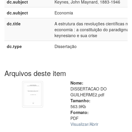
dc.subject
Keynes, John Maynard, 1883-1946
dc.subject
Economia
dc.title
A estrutura das revoluções científicas na
economia : a constituição do paradigma
keynesiano e sua crise
dc.type
Dissertação
Arquivos deste item
Nome:
DISSERTACAO DO
GUILHERME2.pdf
Tamanho:
563.9Kb
Formato:
PDF
Visualizar/
Abrir