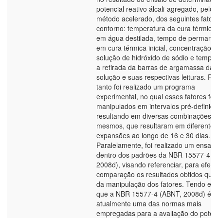
potencial reativo álcali-agregado, pelo
método acelerado, dos seguintes fator
contorno: temperatura da cura térmica i
em água destilada, tempo de permanê
em cura térmica inicial, concentração d
solução de hidróxido de sódio e tempo 
a retirada da barras de argamassa da
solução e suas respectivas leituras. Pa
tanto foi realizado um programa
experimental, no qual esses fatores fo
manipulados em intervalos pré-definido
resultando em diversas combinações d
mesmos, que resultaram em diferentes
expansões ao longo de 16 e 30 dias.
Paralelamente, foi realizado um ensaio
dentro dos padrões da NBR 15577-4 (
2008d), visando referenciar, para efeit
comparação os resultados obtidos qua
da manipulação dos fatores. Tendo em 
que a NBR 15577-4 (ABNT, 2008d) é
atualmente uma das normas mais
empregadas para a avaliação do potenc