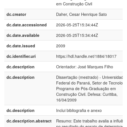
em Construção Civil
dc.creator
Daher, Cesar Henrique Sato
dc.date.accessioned
2026-05-25T15:34:44Z
dc.date.available
2026-05-25T15:34:44Z
dc.date.issued
2009
dc.identifier.uri
https://hdl.handle.net/1884/18017
dc.description
Orientador: José Marques Filho
dc.description
Dissertação (mestrado) - Universidade
Federal do Paraná, Setor de Tecnologi
Programa de Pós-Graduação em
Construção Civil. Defesa: Curitiba,
16/04/2009
dc.description
Inclui bibliografia e anexo
dc.description.abstract
Resumo: Este trabalho avalia a influênc
no resultado do ensaio de determinaçã