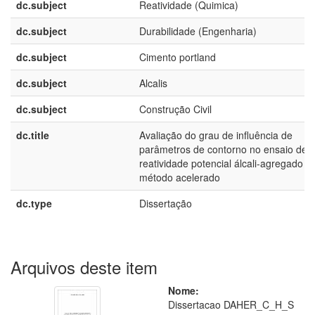
dc.subject
Reatividade (Quimica)
dc.subject
Durabilidade (Engenharia)
dc.subject
Cimento portland
dc.subject
Alcalis
dc.subject
Construção Civil
dc.title
Avaliação do grau de influência de
parâmetros de contorno no ensaio de
reatividade potencial álcali-agregado p
método acelerado
dc.type
Dissertação
Arquivos deste item
Nome:
Dissertacao DAHER_C_H_S