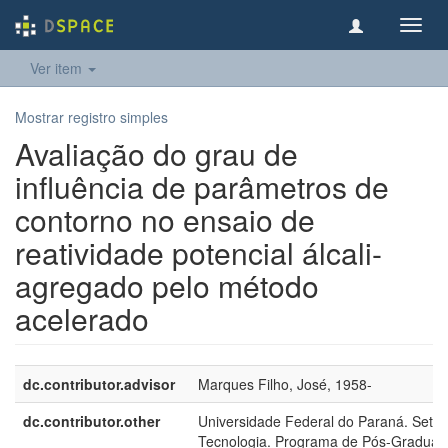
Toggl
navig
Ver item
Mostrar registro simples
Avaliação do grau de
influência de parâmetros de
contorno no ensaio de
reatividade potencial álcali-
agregado pelo método
acelerado
dc.contributor.advisor
Marques Filho, José, 1958-
dc.contributor.other
Universidade Federal do Paraná. Setor
Tecnologia. Programa de Pós-Graduaç