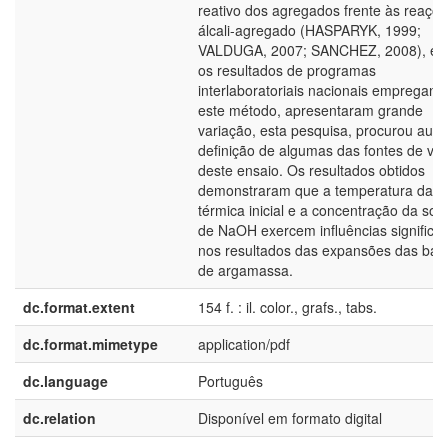
reativo dos agregados frente às reaçõ
álcali-agregado (HASPARYK, 1999;
VALDUGA, 2007; SANCHEZ, 2008), e 
os resultados de programas
interlaboratoriais nacionais empregand
este método, apresentaram grande
variação, esta pesquisa, procurou auxil
definição de algumas das fontes de va
deste ensaio. Os resultados obtidos
demonstraram que a temperatura da c
térmica inicial e a concentração da sol
de NaOH exercem influências significat
nos resultados das expansões das bar
de argamassa.
dc.format.extent
154 f. : il. color., grafs., tabs.
dc.format.mimetype
application/pdf
dc.language
Português
dc.relation
Disponível em formato digital