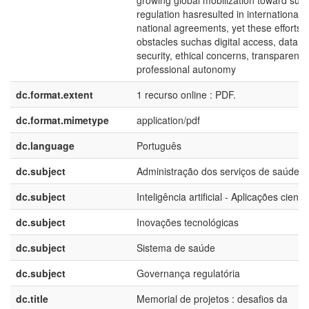
growing global mobilization toward suc
regulation hasresulted in international 
national agreements, yet these efforts 
obstacles suchas digital access, data
security, ethical concerns, transparency
professional autonomy
dc.format.extent
1 recurso online : PDF.
dc.format.mimetype
application/pdf
dc.language
Português
dc.subject
Administração dos serviços de saúde
dc.subject
Inteligência artificial - Aplicações científ
dc.subject
Inovações tecnológicas
dc.subject
Sistema de saúde
dc.subject
Governança regulatória
dc.title
Memorial de projetos : desafios da