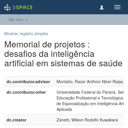
Toggl
navig
Ver item
Mostrar registro simples
Memorial de projetos :
desafios da inteligência
artificial em sistemas de saúde
dc.contributor.advisor
Montaño, Razer Anthom Nizer Rojas, 1
dc.contributor.other
Universidade Federal do Paraná. Setor
Educação Profissional e Tecnológica. 
de Especialização em Inteligência Artific
Aplicada
dc.creator
Zanetti, Wilson Rodolfo Kuwabara