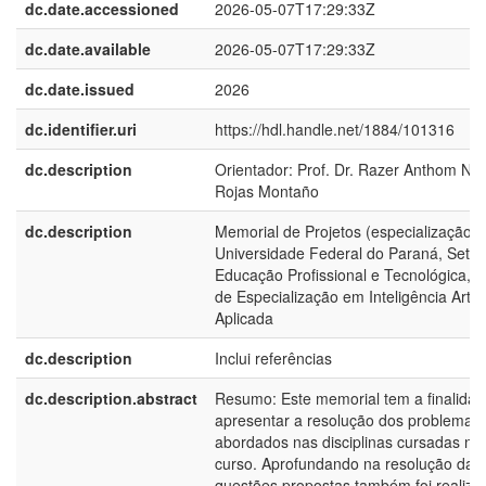
dc.date.accessioned
2026-05-07T17:29:33Z
dc.date.available
2026-05-07T17:29:33Z
dc.date.issued
2026
dc.identifier.uri
https://hdl.handle.net/1884/101316
dc.description
Orientador: Prof. Dr. Razer Anthom Niz
Rojas Montaño
dc.description
Memorial de Projetos (especialização) 
Universidade Federal do Paraná, Setor
Educação Profissional e Tecnológica, 
de Especialização em Inteligência Artific
Aplicada
dc.description
Inclui referências
dc.description.abstract
Resumo: Este memorial tem a finalidad
apresentar a resolução dos problemas
abordados nas disciplinas cursadas no
curso. Aprofundando na resolução das
questões propostas também foi realiza