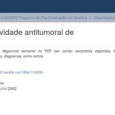
1016026P2 Programa de Pós-Graduação em Química
Dissertações
ividade antitumoral de
disponível somente no PDF por conter caracteres especiais, f
s, diagramas, entre outros
hdl.handle.net/1884/100638
ons
ações
[262]