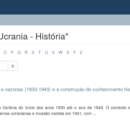
crania - História"
O
P
Q
R
S
T
U
V
W
X
Y
Z
Ir
s e nazistas (1933-1943) e a construção do conhecimento his
a Ucrânia do início dos anos 1930 até o ano de 1943. O contexto 
erras ucranianas e invasão nazista em 1941, com ...