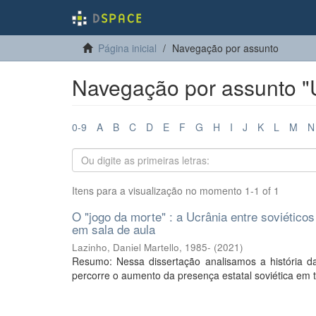
Página inicial
Navegação por assunto
Navegação por assunto "U
0-9
A
B
C
D
E
F
G
H
I
J
K
L
M
N
Itens para a visualização no momento 1-1 of 1
O "jogo da morte" : a Ucrânia entre soviético
em sala de aula
Lazinho, Daniel Martello, 1985-
(
2021
)
Resumo: Nessa dissertação analisamos a história d
percorre o aumento da presença estatal soviética em t