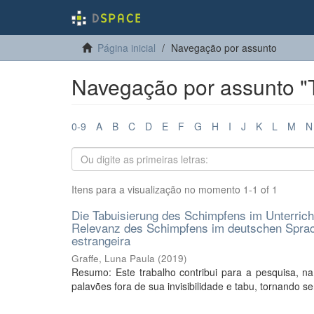
Página inicial
Navegação por assunto
Navegação por assunto "
0-9
A
B
C
D
E
F
G
H
I
J
K
L
M
N
Itens para a visualização no momento 1-1 of 1
Die Tabuisierung des Schimpfens im Unterric
Relevanz des Schimpfens im deutschen Sprac
estrangeira
Graffe, Luna Paula
(
2019
)
Resumo: Este trabalho contribui para a pesquisa, 
palavões fora de sua invisibilidade e tabu, tornando 