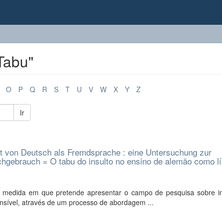
Tabu"
O
P
Q
R
S
T
U
V
W
X
Y
Z
Ir
ht von Deutsch als Fremdsprache : eine Untersuchung zur
hgebrauch = O tabu do insulto no ensino de alemão como l
na medida em que pretende apresentar o campo de pesquisa sobre in
sensível, através de um processo de abordagem ...